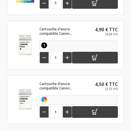


Cartouche d'encre
4,90 € TTC
compatible Canon
(4,08 HT)
PG35 Noir
1


Cartouche d'encre
4,50 € TTC
compatible Canon
(3,75 HT)
CLI36 Couleur
1

