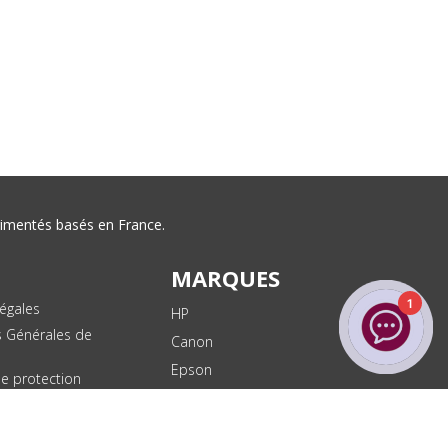
érimentés basés en France.
MARQUES
1
égales
HP
s Générales de
Canon
Epson
de protection
ées
Brother
les
Dell
te