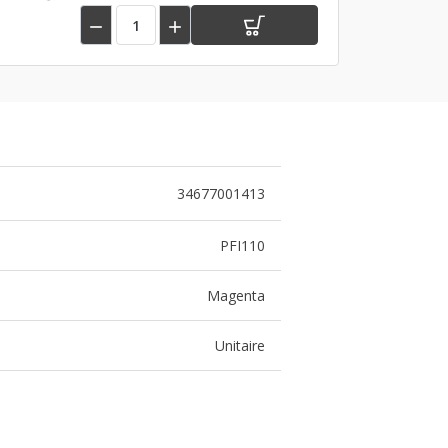


34677001413
PFI110
Magenta
Unitaire