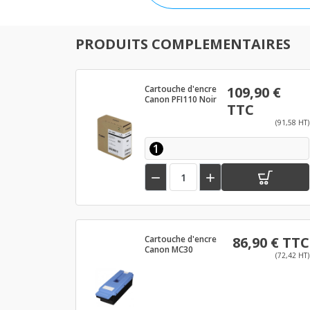
PRODUITS COMPLEMENTAIRES
Cartouche d'encre
109,90 €
Canon PFI110 Noir
TTC
(91,58 HT)
1


Cartouche d'encre
86,90 € TTC
Canon MC30
(72,42 HT)