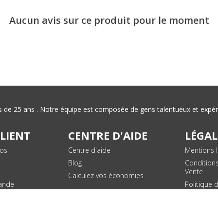
Aucun avis sur ce produit pour le moment
plus de 25 ans . Notre équipe est composée de gens talentueux et exp
CLIENT
CENTRE D'AIDE
LÉGAL
vos
Centre d'aide
Mentions l
Blog
Condition
Vente
Calculez vos économies
ande
Politique 
des donn
personnel
Plan du si