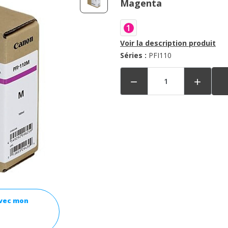
Magenta
1
Voir la description produit
Séries :
PFI110


avec mon