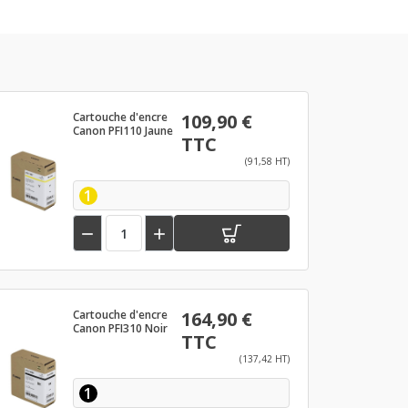
Cartouche d'encre
109,90 €
Canon PFI110 Jaune
TTC
(91,58 HT)
1


Cartouche d'encre
164,90 €
Canon PFI310 Noir
TTC
(137,42 HT)
1