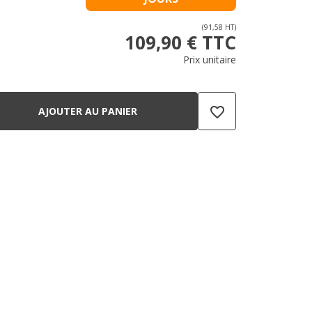
(91,58 HT)
109,90 € TTC
Prix unitaire
favorite_border
AJOUTER AU PANIER