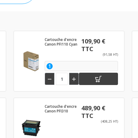
Cartouche d'encre
109,90 €
Canon PFI110 Cyan
TTC
(91,58 HT)
1


Cartouche d'encre
489,90 €
Canon PFI310
TTC
(408,25 HT)