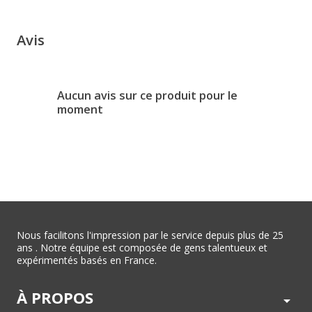
Avis
Aucun avis sur ce produit pour le
moment
Nous facilitons l'impression par le service depuis plus de 25
ans . Notre équipe est composée de gens talentueux et
expérimentés basés en France.
À PROPOS
arrow_drop_down