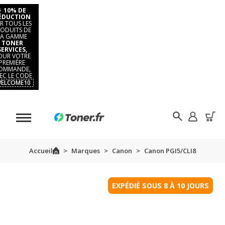
⚡
10% DE
ÉDUCTION
R TOUS LES
ODUITS DE
LA GAMME
TONER
SERVICES,
OUR VOTRE
PREMIÈRE
OMMANDE,
EC LE CODE
ELCOME10
Accueil
Marques
Canon
Canon PGI5/CLI8
EXPÉDIÉ SOUS 8 À 10 JOURS