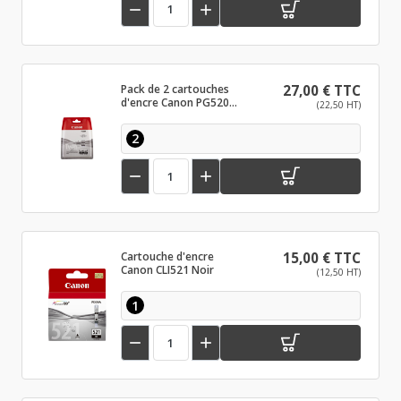


Pack de 2 cartouches
27,00 € TTC
d'encre Canon PG520
(22,50 HT)
Noir
2


Cartouche d'encre
15,00 € TTC
Canon CLI521 Noir
(12,50 HT)
1

