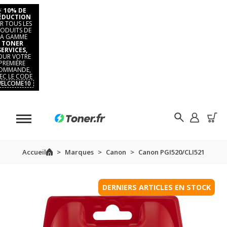
⚡
10% DE
ÉDUCTION
R TOUS LES
ODUITS DE
LA GAMME
TONER
SERVICES,
OUR VOTRE
PREMIÈRE
OMMANDE,
EC LE CODE
ELCOME10
Accueil
Marques
Canon
Canon PGI520/CLI521
DERNIERS ARTICLES EN STOCK