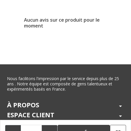
Aucun avis sur ce produit pour le
moment
Nous facilitons l'impression par le service depuis plus de 25
ans . Notre équipe est composée de gens talentueux et
expérimentés basés en France.
À PROPOS
arrow_drop_down
ESPACE CLIENT
arrow_drop_down
CENTRE D'AIDE
arrow_drop_down