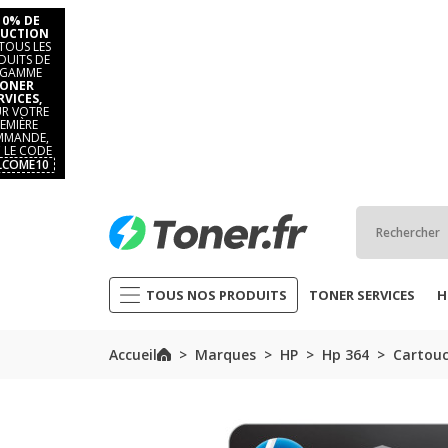
10% DE
UCTION
TOUS LES
DUITS DE
 GAMME
ONER
RVICES,
R VOTRE
EMIÈRE
MANDE,
 LE CODE
LCOME10
TOUS NOS PRODUITS
TONER SERVICES
H
Accueil
Marques
HP
Hp 364
Cartouc