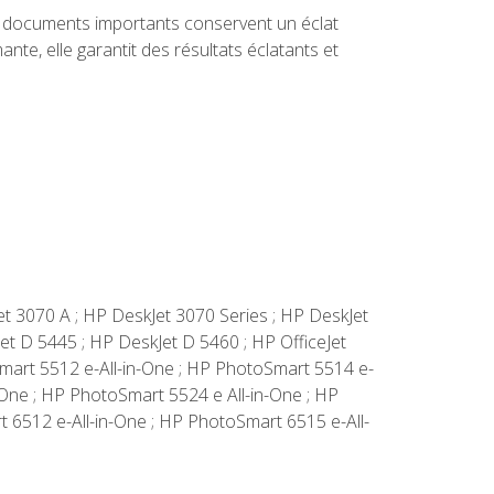
ou documents importants conservent un éclat
e, elle garantit des résultats éclatants et
et 3070 A ; HP DeskJet 3070 Series ; HP DeskJet
et D 5445 ; HP DeskJet D 5460 ; HP OfficeJet
Smart 5512 e-All-in-One ; HP PhotoSmart 5514 e-
-One ; HP PhotoSmart 5524 e All-in-One ; HP
 6512 e-All-in-One ; HP PhotoSmart 6515 e-All-