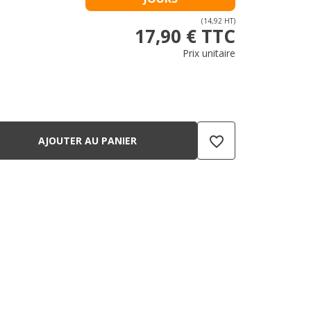
(14,92 HT)
17,90 € TTC
Prix unitaire
favorite_border
AJOUTER AU PANIER