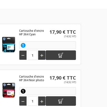
Cartouche d'encre
17,90 € TTC
HP 364 Cyan
(14,92 HT)
1


Cartouche d'encre
17,90 € TTC
HP 364 Noir photo
(14,92 HT)
1

