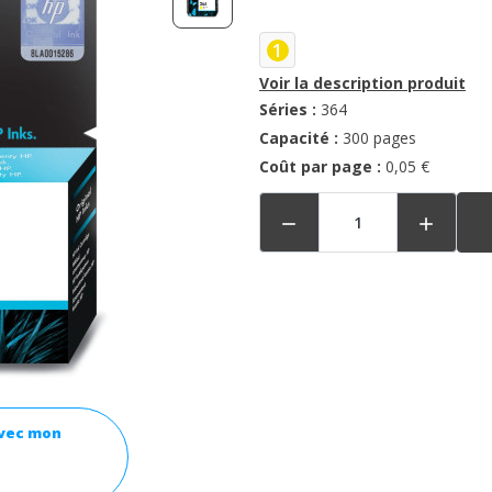
1
Voir la description produit
Séries :
364
Capacité :
300 pages
Coût par page :
0,05 €


avec mon