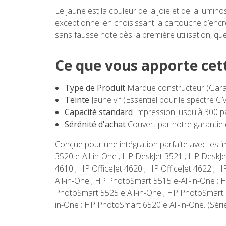
Le jaune est la couleur de la joie et de la lum
exceptionnel en choisissant la cartouche d’encr
sans fausse note dès la première utilisation, q
Ce que vous apporte cet
Type de Produit
Marque constructeur (Garan
Teinte
Jaune vif (Essentiel pour le spectre 
Capacité standard
Impression jusqu'à 300 p
Sérénité d'achat
Couvert par notre garantie
Conçue pour une intégration parfaite avec les i
3520 e-All-in-One ; HP DeskJet 3521 ; HP DeskJe
4610 ; HP OfficeJet 4620 ; HP OfficeJet 4622 ;
All-in-One ; HP PhotoSmart 5515 e-All-in-One ;
PhotoSmart 5525 e All-in-One ; HP PhotoSmart 
in-One ; HP PhotoSmart 6520 e All-in-One. (Séri