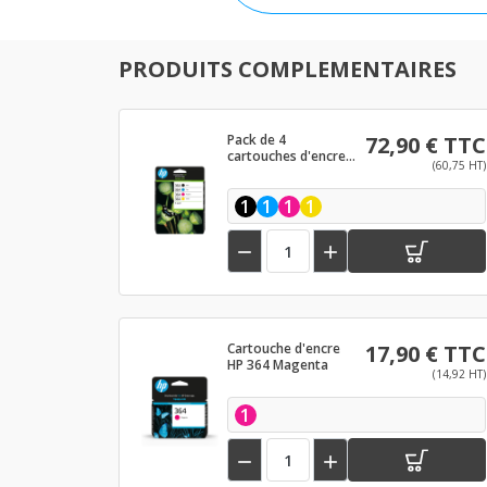
PRODUITS COMPLEMENTAIRES
Pack de 4
72,90 € TTC
cartouches d'encre
(60,75 HT)
HP 364 Noir et
couleurs
1
1
1
1


Cartouche d'encre
17,90 € TTC
HP 364 Magenta
(14,92 HT)
1

