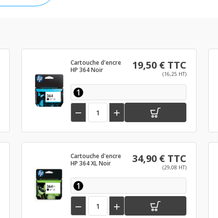
Cartouche d'encre
19,50 € TTC
HP 364 Noir
(16,25 HT)
1


Cartouche d'encre
34,90 € TTC
HP 364 XL Noir
(29,08 HT)
1

