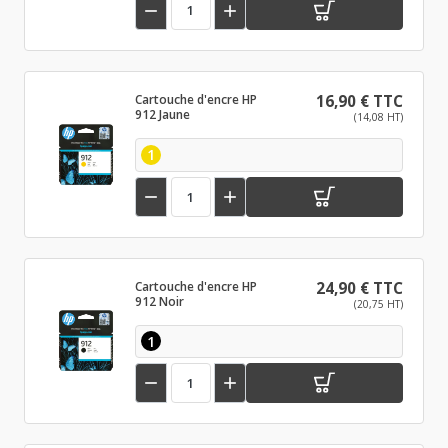


Cartouche d'encre HP
16,90 € TTC
912 Jaune
(14,08 HT)
1


Cartouche d'encre HP
24,90 € TTC
912 Noir
(20,75 HT)
1

