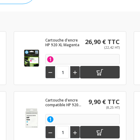
Cartouche d'encre
26,90 € TTC
HP 920 XL Magenta
(22,42 HT)
1


Cartouche d'encre
9,90 € TTC
compatible HP 920
(8,25 HT)
XL Cyan
1

