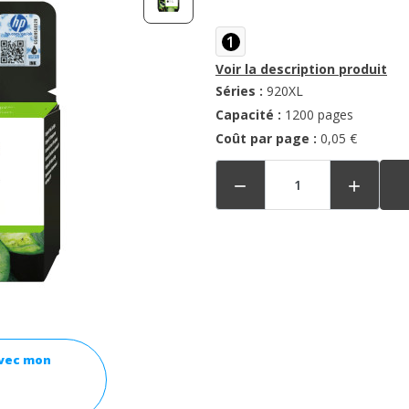
1
Voir la description produit
Séries :
920XL
Capacité :
1200 pages
Coût par page :
0,05 €


avec mon