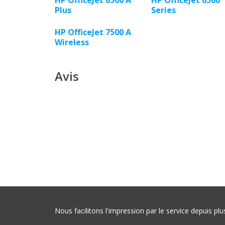
HP OfficeJet 6500 A
HP OfficeJet 6500
Plus
Series
HP OfficeJet 7500 A
Wireless
Avis
Nous facilitons l'impression par le service depuis 