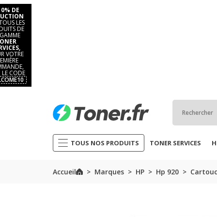
10% DE
UCTION
TOUS LES
DUITS DE
 GAMME
ONER
RVICES,
R VOTRE
EMIÈRE
MANDE,
 LE CODE
LCOME10
TOUS NOS PRODUITS
TONER SERVICES
H
Accueil
Marques
HP
Hp 920
Cartouc