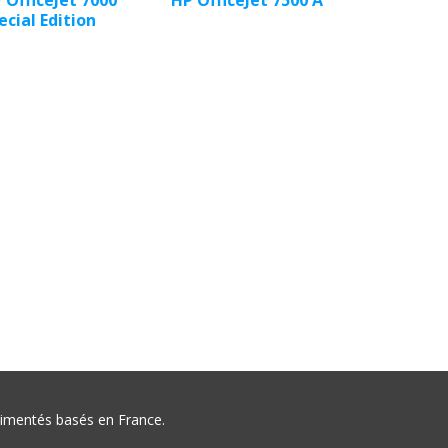
 OfficeJet 7000
HP OfficeJet 7500 A
ecial Edition
érimentés basés en France.