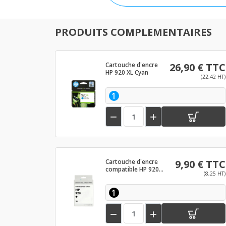
PRODUITS COMPLEMENTAIRES
Cartouche d'encre
26,90 € TTC
HP 920 XL Cyan
(22,42 HT)
1


Cartouche d'encre
9,90 € TTC
compatible HP 920
(8,25 HT)
XL Noir
1

