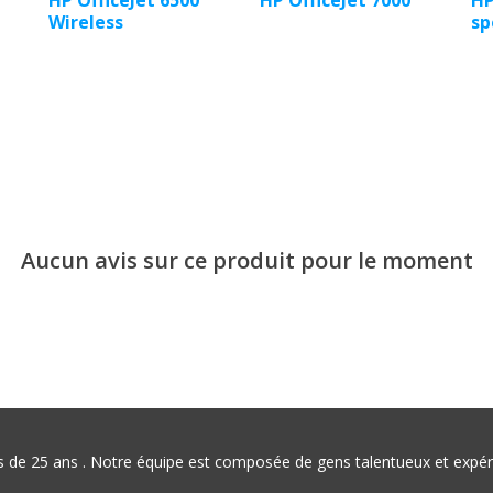
HP OfficeJet 6500
HP OfficeJet 7000
HP
Wireless
sp
Aucun avis sur ce produit pour le moment
plus de 25 ans . Notre équipe est composée de gens talentueux et exp