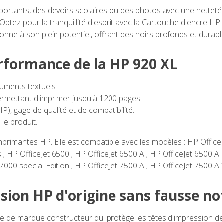
rtants, des devoirs scolaires ou des photos avec une netteté
 Optez pour la tranquillité d'esprit avec la Cartouche d'encre H
ionne à son plein potentiel, offrant des noirs profonds et durabl
erformance de la HP 920 XL
uments textuels.
ermettant d'imprimer jusqu'à 1200 pages.
, gage de qualité et de compatibilité.
le produit.
primantes HP. Elle est compatible avec les modèles : HP OfficeJ
 ; HP OfficeJet 6500 ; HP OfficeJet 6500 A ; HP OfficeJet 6500 A 
7000 special Edition ; HP OfficeJet 7500 A ; HP OfficeJet 7500 A 
sion HP d'origine sans fausse no
he de marque constructeur qui protège les têtes d'impression 