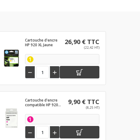
Cartouche d'encre
26,90 € TTC
HP 920 XL Jaune
(22,42 HT)
1


Cartouche d'encre
9,90 € TTC
compatible HP 920
(8,25 HT)
XL Magenta
1

