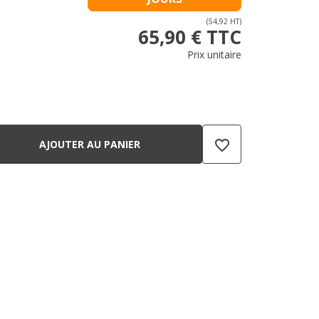
(54,92 HT)
65,90 € TTC
Prix unitaire
favorite_border
AJOUTER AU PANIER