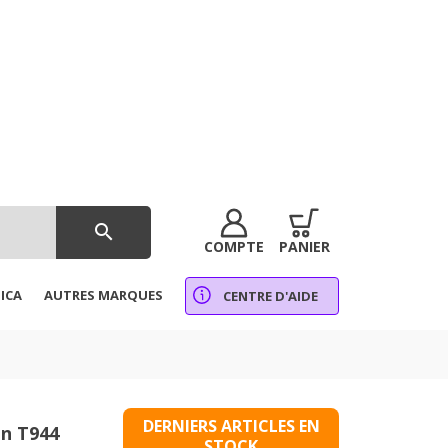
search
COMPTE
PANIER
ICA
AUTRES MARQUES
CENTRE D'AIDE
DERNIERS ARTICLES EN
on T944
STOCK