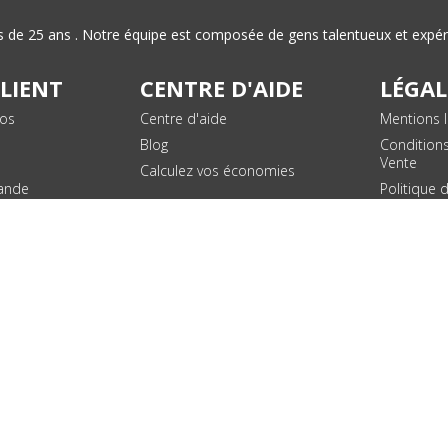
plus de 25 ans . Notre équipe est composée de gens talentueux et exp
CLIENT
CENTRE D'AIDE
LÉGAL
vos
Centre d'aide
Mentions l
Blog
Condition
Vente
Calculez vos économies
ande
Politique 
des donn
personnel
Plan du si
SUIVEZ NOUS !
© 2026 - Toner Services