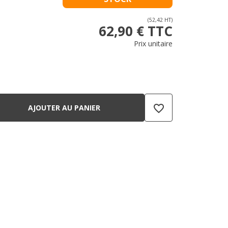
(52,42 HT)
62,90 € TTC
Prix unitaire
favorite_border
AJOUTER AU PANIER