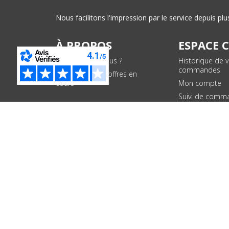
Nous facilitons l'impression par le service depuis 
À PROPOS
ESPACE 
Qui sommes-nous ?
Historique de 
commandes
Conditions des offres en
cours
Mon compte
Suivi de comm
PAIEMENTS SÉCURISÉS