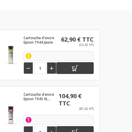
Cartouche d'encre
62,90 € TTC
Epson T944 Jaune
(52,42 HT)
1


Cartouche d'encre
104,90 €
Epson T945 XL
TTC
Magenta
(87,42 HT)
1