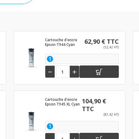
Cartouche d'encre
62,90 € TTC
Epson T944 Cyan
(52,42 HT)
1


Cartouche d'encre
104,90 €
Epson T945 XL Cyan
TTC
(87,42 HT)
1