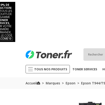
10% DE
UCTION
TOUS LES
DUITS DE
 GAMME
ONER
RVICES,
R VOTRE
EMIÈRE
MANDE,
 LE CODE
LCOME10
TOUS NOS PRODUITS
TONER SERVICES
H
Accueil
Marques
Epson
Epson T944/T