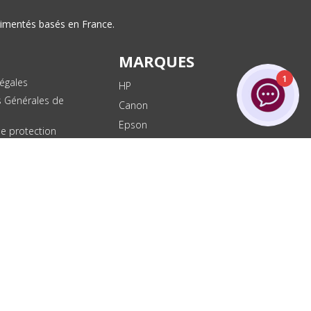
érimentés basés en France.
MARQUES
1
égales
HP
s Générales de
Canon
Epson
de protection
ées
Brother
les
Dell
te