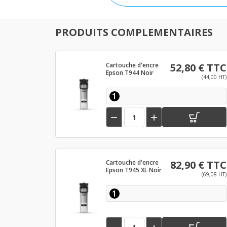
PRODUITS COMPLEMENTAIRES
Cartouche d'encre
52,80 € TTC
Epson T944 Noir
(44,00 HT)
1


Cartouche d'encre
82,90 € TTC
Epson T945 XL Noir
(69,08 HT)
1