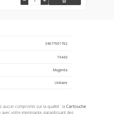


34677001762
T9443
Magenta
Unitaire
es aucun compromis sur la qualité : la
Cartouche
 avec votre imprimante, garantissant des