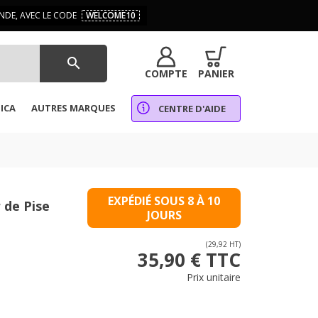
DE, AVEC LE CODE
WELCOME10
search
COMPTE
PANIER
ICA
AUTRES MARQUES
CENTRE D'AIDE
EXPÉDIÉ SOUS 8 À 10
 de Pise
JOURS
(29,92 HT)
35,90 € TTC
Prix unitaire