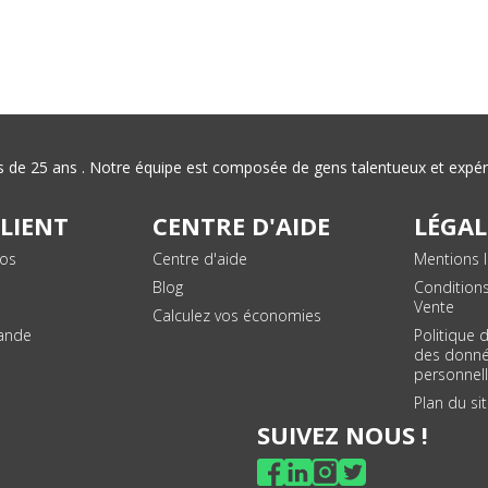
plus de 25 ans . Notre équipe est composée de gens talentueux et exp
CLIENT
CENTRE D'AIDE
LÉGAL
vos
Centre d'aide
Mentions l
Blog
Condition
Vente
Calculez vos économies
ande
Politique 
des donn
personnel
Plan du si
SUIVEZ NOUS !