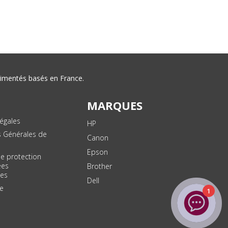
érimentés basés en France.
MARQUES
égales
HP
s Générales de
Canon
Epson
de protection
ées
Brother
les
Dell
te
1