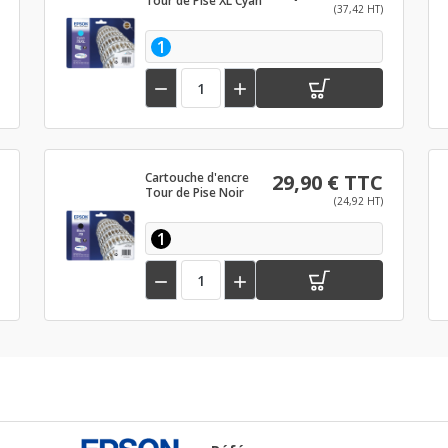
Tour de Pise XL Cyan
(37,42 HT)
1


Cartouche d'encre
29,90 € TTC
Tour de Pise Noir
(24,92 HT)
1

