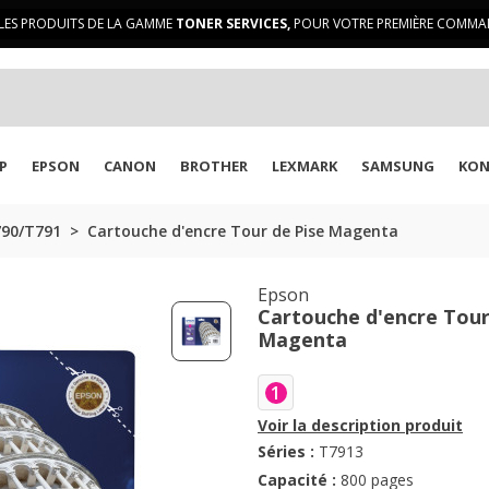
LES PRODUITS DE LA GAMME
TONER SERVICES,
POUR VOTRE PREMIÈRE COMMAN
P
EPSON
CANON
BROTHER
LEXMARK
SAMSUNG
KON
790/T791
Cartouche d'encre Tour de Pise Magenta
Epson
Cartouche d'encre Tour
Magenta
1
Voir la description produit
Séries :
T7913
Capacité :
800 pages