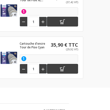
Tour de Pise XL
(37,42 HT)
Magenta
1


Cartouche d'encre
35,90 € TTC
Tour de Pise Cyan
(29,92 HT)
1

