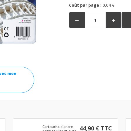
Coût par page :
0,04 €


avec mon
Cartouche d'encre
44,90 € TTC