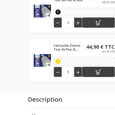
Tour de Pise XL Noir
(43,75 HT)
1


Cartouche d'encre
44,90 € TTC
Tour de Pise XL
(37,42 HT)
Jaune
1


Description