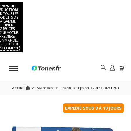
⚡
10% DE
ÉDUCTION
R TOUS LES
ODUITS DE
LA GAMME
TONER
SERVICES,
OUR VOTRE
PREMIÈRE
OMMANDE,
EC LE CODE
ELCOME10
Accueil
Marques
Epson
Epson T701/T702/T703
EXPÉDIÉ SOUS 8 À 10 JOURS