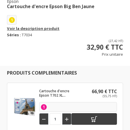
Epson
Cartouche d'encre Epson Big Ben Jaune
1
Voir la description produit
Séries :
T7034
(27,42 HT)
32,90 € TTC
Prix unitaire
PRODUITS COMPLEMENTAIRES
Cartouche d'encre
66,90 € TTC
Epson T702 XL
(55,75 HT)
Magenta
1

