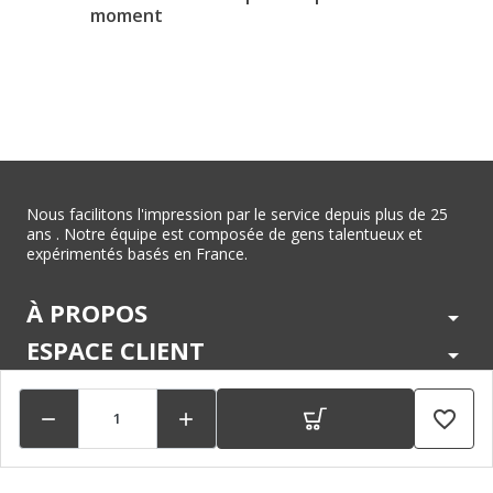
moment
Nous facilitons l'impression par le service depuis plus de 25
ans . Notre équipe est composée de gens talentueux et
expérimentés basés en France.
À PROPOS
arrow_drop_down
ESPACE CLIENT
arrow_drop_down
CENTRE D'AIDE
arrow_drop_down
favorite_border


LÉGAL
arrow_drop_down
MARQUES
arrow_drop_down