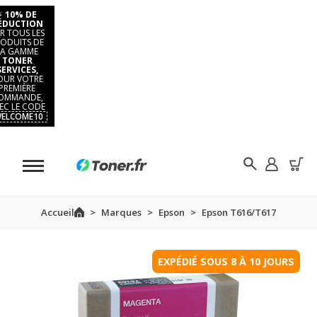
⚡
10% DE
ÉDUCTION
R TOUS LES
ODUITS DE
LA GAMME
TONER
SERVICES,
OUR VOTRE
PREMIÈRE
OMMANDE,
EC LE CODE
ELCOME10
Accueil
Marques
Epson
Epson T616/T617
EXPÉDIÉ SOUS 8 À 10 JOURS