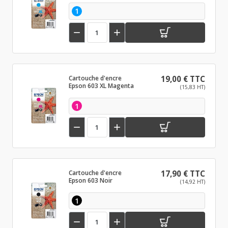
1


Cartouche d'encre
19,00 € TTC
Epson 603 XL Magenta
(15,83 HT)
1


Cartouche d'encre
17,90 € TTC
Epson 603 Noir
(14,92 HT)
1

