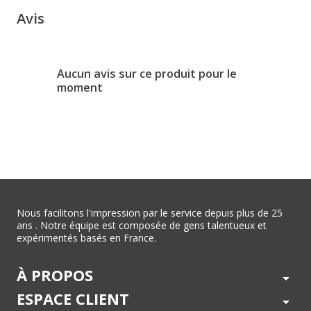
Avis
Aucun avis sur ce produit pour le
moment
Nous facilitons l'impression par le service depuis plus de 25
ans . Notre équipe est composée de gens talentueux et
expérimentés basés en France.
À PROPOS
arrow_drop_down
ESPACE CLIENT
arrow_drop_down