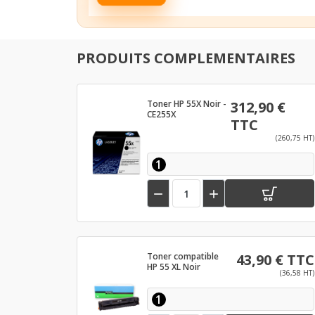
PRODUITS COMPLEMENTAIRES
Toner HP 55X Noir -
312,90 €
CE255X
TTC
(260,75 HT)
1


Toner compatible
43,90 € TTC
HP 55 XL Noir
(36,58 HT)
1