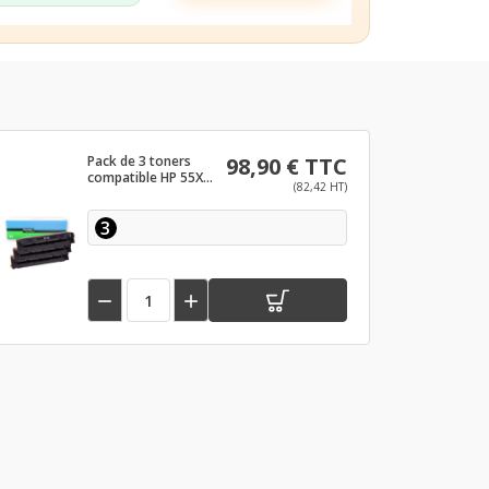
Pack de 3 toners
98,90 € TTC
compatible HP 55X
(82,42 HT)
Noir - CE255X
3

