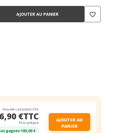
favorite_border
AJOUTER AU PANIER
Prix HP : 219,90 € TTC
6,90 €TTC
AJOUTER AU
Prix unitaire
PANIER
us gagnez 183,00 €