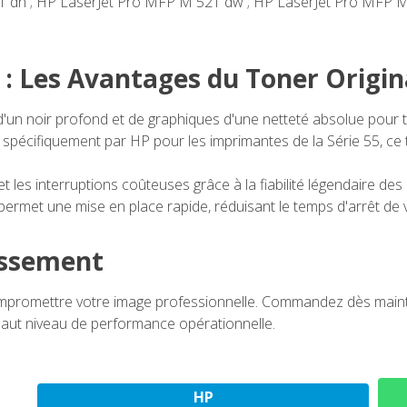
 dn ; HP LaserJet Pro MFP M 521 dw ; HP LaserJet Pro MFP M 
 : Les Avantages du Toner Origin
'un noir profond et de graphiques d'une netteté absolue pour t
pécifiquement par HP pour les imprimantes de la Série 55, ce t
et les interruptions coûteuses grâce à la fiabilité légendaire 
f permet une mise en place rapide, réduisant le temps d'arrêt d
issement
compromettre votre image professionnelle. Commandez dès main
haut niveau de performance opérationnelle.
HP