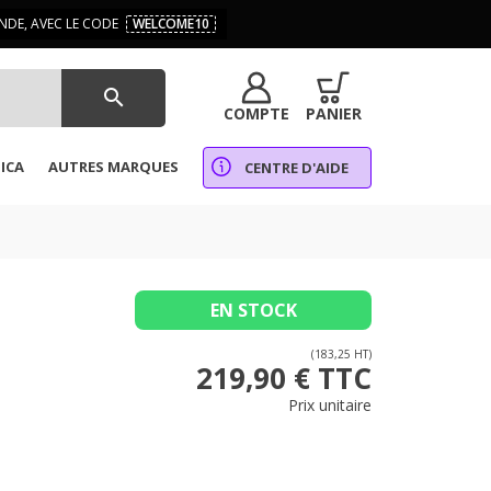
DE, AVEC LE CODE
WELCOME10
search
COMPTE
PANIER
ICA
AUTRES MARQUES
CENTRE D'AIDE
EN STOCK
(183,25 HT)
219,90 € TTC
Prix unitaire