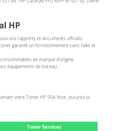
521 dx ; HP LaserJet Pro MFP M 521 dz. (Série
al HP
ous vos rapports et documents officiels.
oner garantit un fonctionnement sans faille et
des consommables de marque d’origine.
e vos équipements de bureau.
tenant votre Toner HP 55A Noir, assurez la
Toner Services