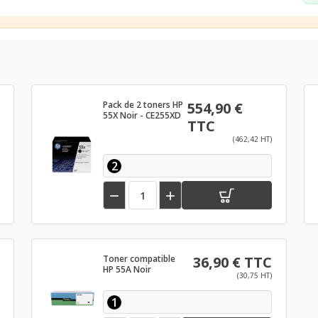
Pack de 2 toners HP
554,90 €
55X Noir - CE255XD
TTC
(462,42 HT)
2


Toner compatible
36,90 € TTC
HP 55A Noir
(30,75 HT)
1