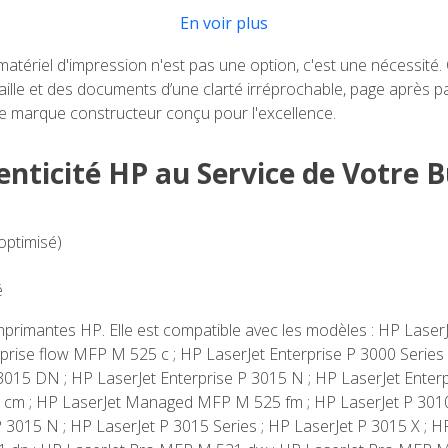
En voir plus
e matériel d'impression n'est pas une option, c'est une nécessité
faille et des documents d’une clarté irréprochable, page après 
 marque constructeur conçu pour l'excellence.
enticité HP au Service de Votre 
ptimisé)
é
imprimantes HP. Elle est compatible avec les modèles : HP Lase
prise flow MFP M 525 c ; HP LaserJet Enterprise P 3000 Series 
3015 DN ; HP LaserJet Enterprise P 3015 N ; HP LaserJet Enterp
cm ; HP LaserJet Managed MFP M 525 fm ; HP LaserJet P 3010 S
 3015 N ; HP LaserJet P 3015 Series ; HP LaserJet P 3015 X ; H