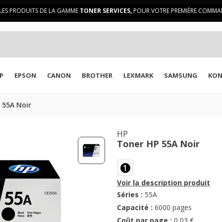
LES PRODUITS DE LA GAMME
TONER SERVICES,
POUR VOTRE PREMIÈRE COMMAN
P
EPSON
CANON
BROTHER
LEXMARK
SAMSUNG
KON
 55A Noir
HP
Toner HP 55A Noir
1
Voir la description produit
Séries :
55A
Capacité :
6000 pages
Coût par page :
0,03 €