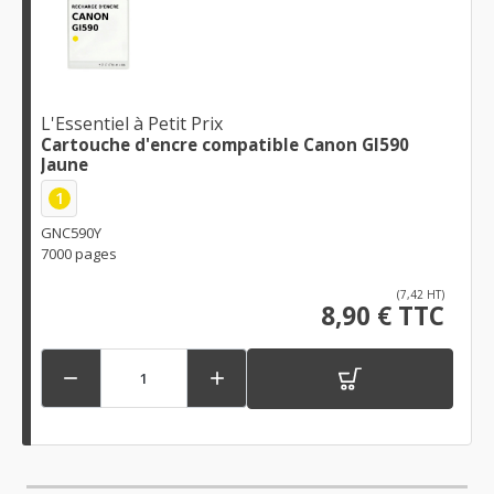
L'Essentiel à Petit Prix
Cartouche d'encre compatible Canon GI590
Jaune
1
GNC590Y
7000 pages
(7,42 HT)
8,90 € TTC

