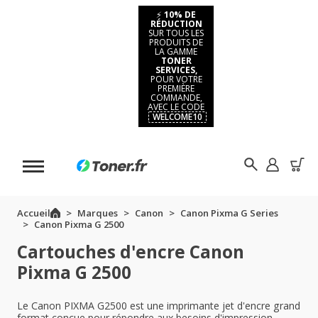
⚡
10% DE
RÉDUCTION
SUR TOUS LES
PRODUITS DE
LA GAMME
TONER
SERVICES,
POUR VOTRE
PREMIÈRE
COMMANDE,
AVEC LE CODE
WELCOME10
Accueil
Marques
Canon
Canon Pixma G Series
Canon Pixma G 2500
Cartouches d'encre Canon
Pixma G 2500
Le Canon PIXMA G2500 est une imprimante jet d'encre grand
format conçue pour répondre aux besoins d'impression