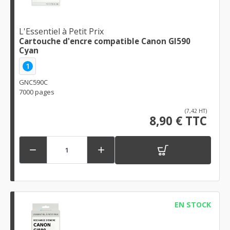
L'Essentiel à Petit Prix
Cartouche d'encre compatible Canon GI590
Cyan
1
GNC590C
7000 pages
(7,42 HT)
8,90 € TTC


EN STOCK