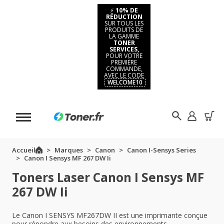
⚡
10% DE
RÉDUCTION
SUR TOUS LES
PRODUITS DE
LA GAMME
TONER
SERVICES,
POUR VOTRE
PREMIÈRE
COMMANDE,
AVEC LE CODE
WELCOME10
Accueil
Marques
Canon
Canon I-Sensys Series
Canon I Sensys MF 267 DW Ii
Toners Laser Canon I Sensys MF
267 DW Ii
Le Canon I SENSYS MF267DW II est une imprimante conçue
pour répondre aux besoins des environnements