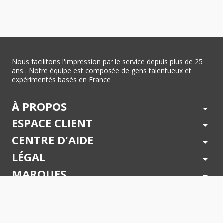
Nous facilitons l'impression par le service depuis plus de 25
ans . Notre équipe est composée de gens talentueux et
expérimentés basés en France.
À PROPOS
arrow_drop_down
ESPACE CLIENT
arrow_drop_down
CENTRE D'AIDE
arrow_drop_down
LÉGAL
arrow_drop_down
MARQUES
arrow_drop_down
PAIEMENTS SÉCURISÉS
arrow_drop_down
SUIVEZ NOUS !
arrow_drop_down