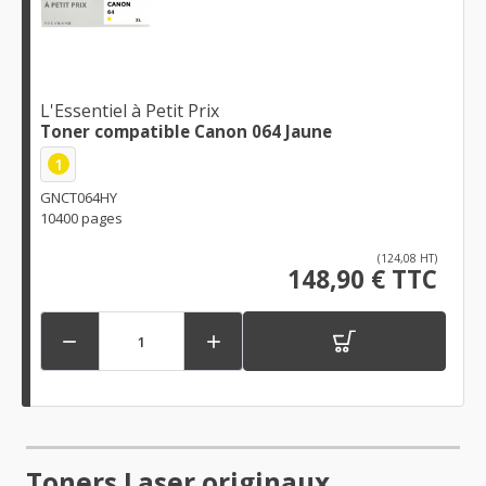
L'Essentiel à Petit Prix
Toner compatible Canon 064 Jaune
1
GNCT064HY
10400 pages
(124,08 HT)
148,90 € TTC


Toners Laser originaux