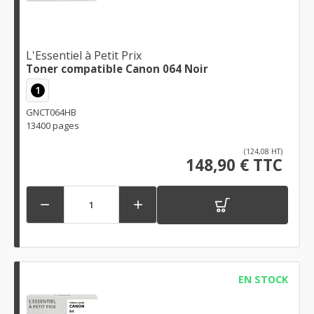
L'Essentiel à Petit Prix
Toner compatible Canon 064 Noir
1
GNCT064HB
13400 pages
(124,08 HT)
148,90 € TTC


EN STOCK