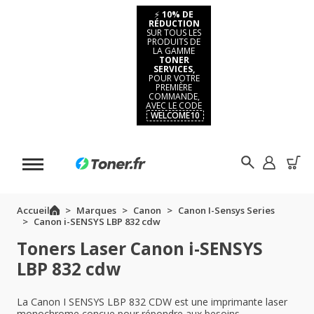
⚡
10% DE
RÉDUCTION
SUR TOUS LES
PRODUITS DE
LA GAMME
TONER
SERVICES,
POUR VOTRE
PREMIÈRE
COMMANDE,
AVEC LE CODE
WELCOME10
Accueil
Marques
Canon
Canon I-Sensys Series
Canon i-SENSYS LBP 832 cdw
Toners Laser Canon i-SENSYS
LBP 832 cdw
La Canon I SENSYS LBP 832 CDW est une imprimante laser
monochrome conçue pour répondre aux besoins