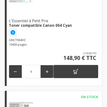
L'Essentiel à Petit Prix
Toner compatible Canon 064 Cyan
1
GNCT064HC
10400 pages
(124,08 HT)
148,90 € TTC


EN STOCK