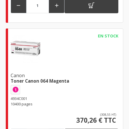


EN STOCK
Canon
Toner Canon 064 Magenta
1
4934C001
10400 pages
(308,55 HT)
370,26 € TTC