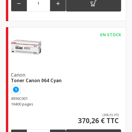


EN STOCK
Canon
Toner Canon 064 Cyan
1
4936C001
10400 pages
(308,55 HT)
370,26 € TTC