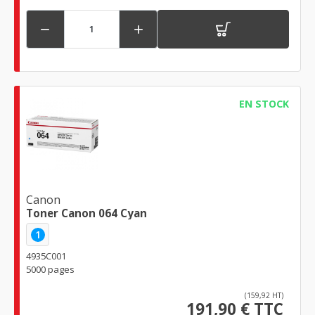


EN STOCK
Canon
Toner Canon 064 Cyan
1
4935C001
5000 pages
(159,92 HT)
191,90 € TTC