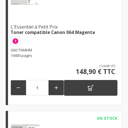
L'Essentiel à Petit Prix
Toner compatible Canon 064 Magenta
1
GNCT064HM
10400 pages
(124,08 HT)
148,90 € TTC


EN STOCK