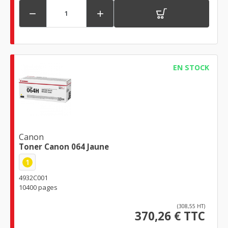


EN STOCK
Canon
Toner Canon 064 Jaune
1
4932C001
10400 pages
(308,55 HT)
370,26 € TTC