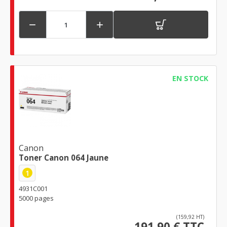


EN STOCK
Canon
Toner Canon 064 Jaune
1
4931C001
5000 pages
(159,92 HT)
191,90 € TTC