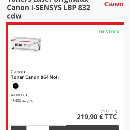
Canon i-SENSYS LBP 832
cdw
EN STOCK
Canon
Toner Canon 064 Noir
1
4938C001
13400 pages
(183,25 HT)
219,90 € TTC