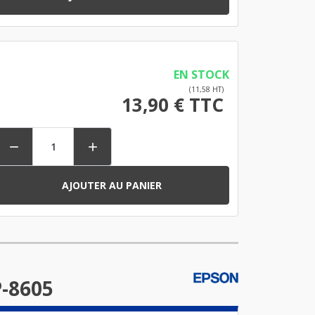
EN STOCK
(11,58 HT)
13,90 € TTC


AJOUTER AU PANIER
P-8605