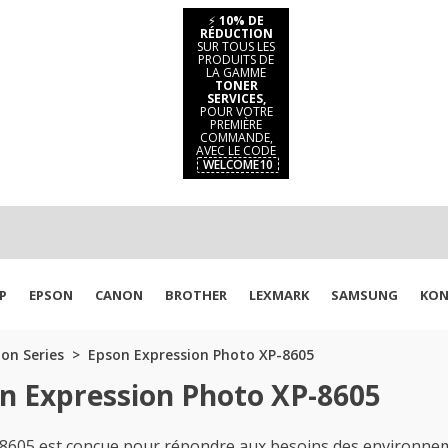
⚡
10% DE
RÉDUCTION
SUR TOUS LES
PRODUITS DE
LA GAMME
TONER
SERVICES,
POUR VOTRE
PREMIÈRE
COMMANDE,
AVEC LE CODE
WELCOME10
P
EPSON
CANON
BROTHER
LEXMARK
SAMSUNG
KON
on Series
Epson Expression Photo XP-8605
n Expression Photo XP-8605
05 est conçue pour répondre aux besoins des environnemen