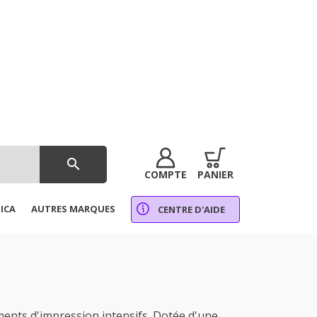
search
COMPTE
PANIER
ICA
AUTRES MARQUES
CENTRE D'AIDE
ts d'impression intensifs. Dotée d'une