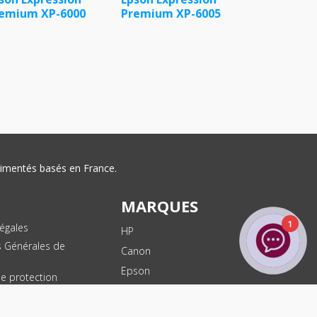
emium XP-6000
Premium XP-6005
érimentés basés en France.
MARQUES
1
égales
HP
s Générales de
Canon
Epson
de protection
ées
Brother
les
Dell