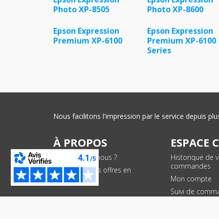
Photo XP-8505
Photo XP-8600
Epson Expression
Epson Expression
Premium XP-6100
Premium XP-6100
Series
Nous facilitons l'impression par le service depuis 
À PROPOS
ESPACE 
Qui sommes-nous ?
Historique de 
commandes
Conditions des offres en
cours
Mon compte
Suivi de comm