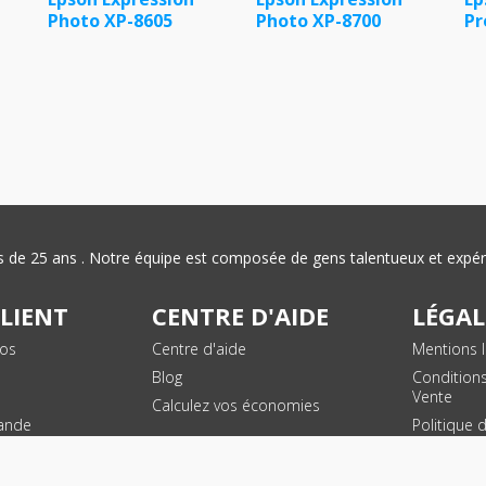
Photo XP-8605
Photo XP-8700
Pr
plus de 25 ans . Notre équipe est composée de gens talentueux et exp
CLIENT
CENTRE D'AIDE
LÉGAL
vos
Centre d'aide
Mentions l
Blog
Condition
Vente
Calculez vos économies
ande
Politique 
des donn
personnel