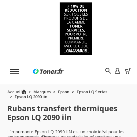
⚡
10% DE
RÉDUCTION
SUR TOUS LES
PRODUITS DE
LA GAMME
TONER
SERVICES,
POUR VOTRE
PREMIÈRE
COMMANDE,
AVEC LE CODE
WELCOME10
Accueil
Marques
Epson
Epson LQ Series
Epson LQ 2090 iin
Rubans transfert thermiques
Epson LQ 2090 iin
L'imprimante Epson LQ 2090 IIN est un choix idéal pour les
environnements d'impression centralisée nécessitant une