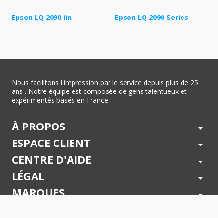
Epson LQ 2090 iin
Epson LQ 2090 Series
Nous facilitons l'impression par le service depuis plus de 25
ans . Notre équipe est composée de gens talentueux et
expérimentés basés en France.
À PROPOS
arrow_drop_down
ESPACE CLIENT
arrow_drop_down
CENTRE D'AIDE
arrow_drop_down
LÉGAL
arrow_drop_down
MARQUES
arrow_drop_down
PAIEMENTS SÉCURISÉS
arrow_drop_down