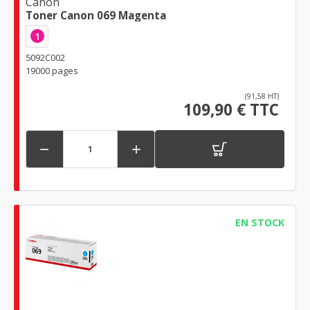
Canon
Toner Canon 069 Magenta
1
5092C002
19000 pages
(91,58 HT)
109,90 € TTC


EN STOCK