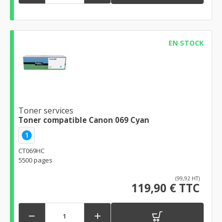
EN STOCK
Toner services
Toner compatible Canon 069 Cyan
1
CT069HC
5500 pages
(99,92 HT)
119,90 € TTC

