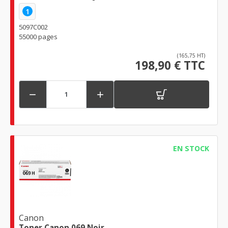
1
5097C002
55000 pages
(165,75 HT)
198,90 € TTC


EN STOCK
Canon
Toner Canon 069 Noir