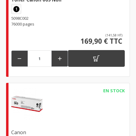
1
5098C002
76000 pages
(141,58 HT)
169,90 € TTC


EN STOCK
Canon