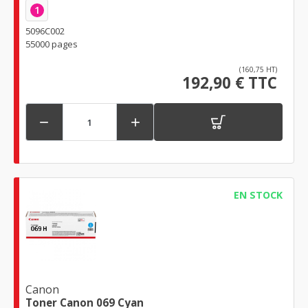
1
5096C002
55000 pages
(160,75 HT)
192,90 € TTC


EN STOCK
Canon
Toner Canon 069 Cyan