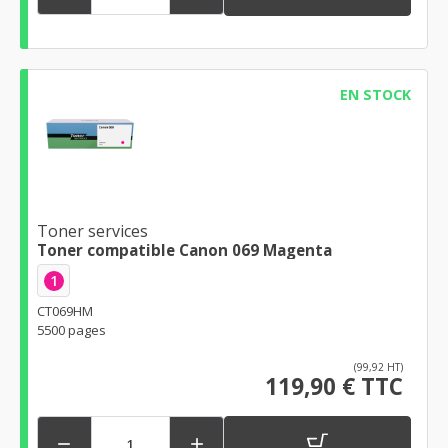
EN STOCK
Toner services
Toner compatible Canon 069 Magenta
1
CT069HM
5500 pages
(99,92 HT)
119,90 € TTC

