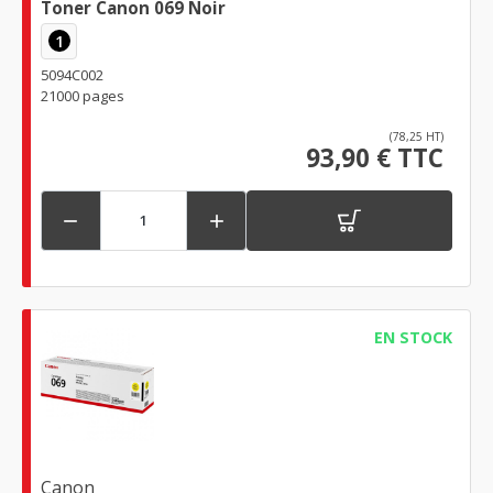
Toner Canon 069 Noir
1
5094C002
21000 pages
(78,25 HT)
93,90 € TTC


EN STOCK
Canon