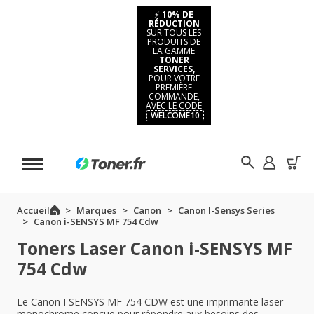
⚡
10% DE
RÉDUCTION
SUR TOUS LES
PRODUITS DE
LA GAMME
TONER
SERVICES,
POUR VOTRE
PREMIÈRE
COMMANDE,
AVEC LE CODE
WELCOME10
Accueil
Marques
Canon
Canon I-Sensys Series
Canon i-SENSYS MF 754 Cdw
Toners Laser Canon i-SENSYS MF
754 Cdw
Le Canon I SENSYS MF 754 CDW est une imprimante laser
monochrome conçue pour répondre aux besoins des