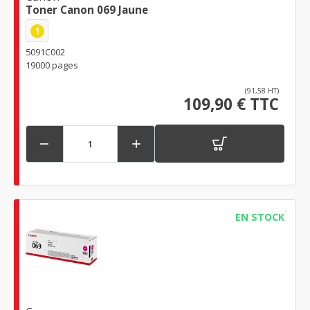
Toner Canon 069 Jaune
1
5091C002
19000 pages
(91,58 HT)
109,90 € TTC


EN STOCK