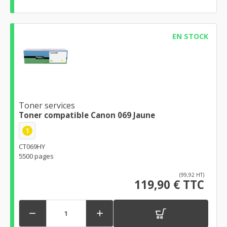
EN STOCK
Toner services
Toner compatible Canon 069 Jaune
1
CT069HY
5500 pages
(99,92 HT)
119,90 € TTC

