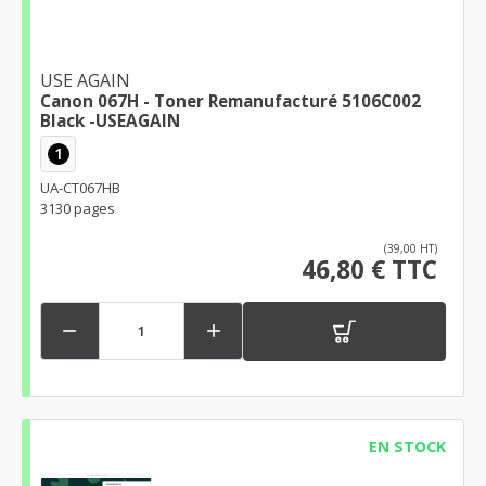
USE AGAIN
Canon 067H - Toner Remanufacturé 5106C002
Black -USEAGAIN
1
UA-CT067HB
3130 pages
(39,00 HT)
46,80 € TTC


EN STOCK