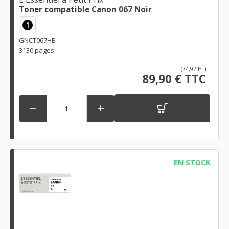
Toner compatible Canon 067 Noir
1
GNCT067HB
3130 pages
(74,92 HT)
89,90 € TTC


EN STOCK