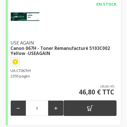
EN STOCK
USE AGAIN
Canon 067H - Toner Remanufacturé 5103C002
Yellow -USEAGAIN
1
UA-CT067HY
2350 pages
(39,00 HT)
46,80 € TTC

