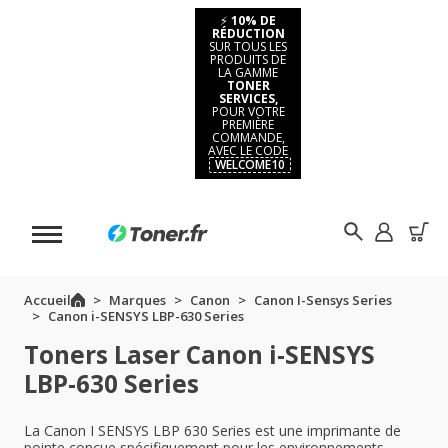
⚡
10% DE
RÉDUCTION
SUR TOUS LES
PRODUITS DE
LA GAMME
TONER
SERVICES,
POUR VOTRE
PREMIÈRE
COMMANDE,
AVEC LE CODE
WELCOME10
Accueil
Marques
Canon
Canon I-Sensys Series
Canon i-SENSYS LBP-630 Series
Toners Laser Canon i-SENSYS
LBP-630 Series
La Canon I SENSYS LBP 630 Series est une imprimante de
pointe conçue spécifiquement pour les environnements