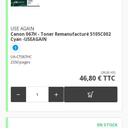
USE AGAIN
Canon 067H - Toner Remanufacturé 5105C002
Cyan -USEAGAIN
1
UA-CT067HC
2350 pages
(39,00 HT)
46,80 € TTC


EN STOCK