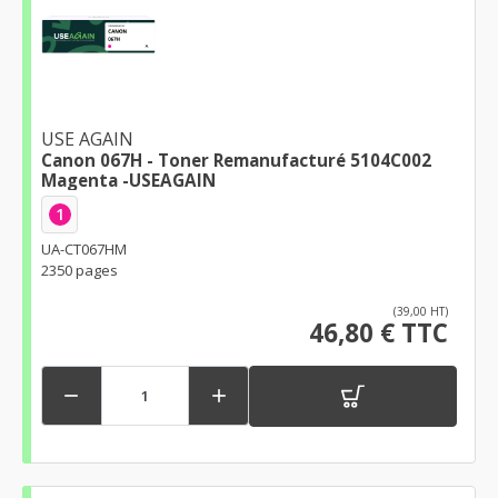
USE AGAIN
Canon 067H - Toner Remanufacturé 5104C002
Magenta -USEAGAIN
1
UA-CT067HM
2350 pages
(39,00 HT)
46,80 € TTC

