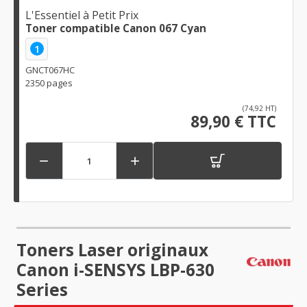
L'Essentiel à Petit Prix
Toner compatible Canon 067 Cyan
1
GNCT067HC
2350 pages
(74,92 HT)
89,90 € TTC


Toners Laser originaux
Canon i-SENSYS LBP-630
Series