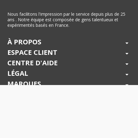
Nous facilitons l'impression par le service depuis plus de 25
ans . Notre équipe est composée de gens talentueux et
expérimentés basés en France.
À PROPOS
arrow_drop_down
ESPACE CLIENT
arrow_drop_down
CENTRE D'AIDE
arrow_drop_down
LÉGAL
arrow_drop_down
MARQUES
arrow_drop_down
PAIEMENTS SÉCURISÉS
arrow_drop_down
SUIVEZ NOUS !
arrow_drop_down
© 2026 - Toner Services