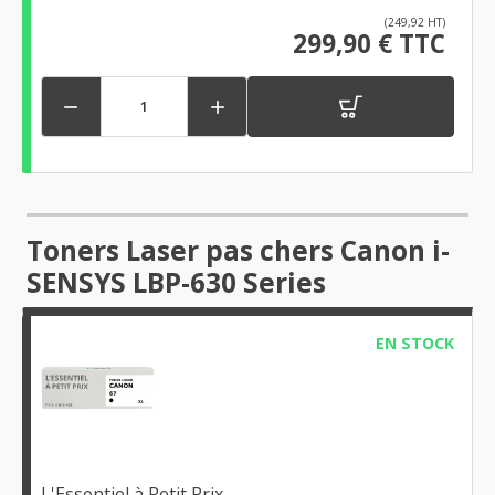
(249,92 HT)
299,90 € TTC


Toners Laser pas chers Canon i-
SENSYS LBP-630 Series
EN STOCK
L'Essentiel à Petit Prix