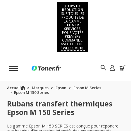
⚡
10% DE
RÉDUCTION
SUR TOUS LES
PRODUITS DE
LA GAMME
TONER
SERVICES,
POUR VOTRE
PREMIÈRE
COMMANDE,
AVEC LE CODE
WELCOME10
Accueil
Marques
Epson
Epson M Series
Epson M 150 Series
Rubans transfert thermiques
Epson M 150 Series
La gamme Epson M 150 SERIES est conçue pour répondre
aux besoins d'impression intensifs des environnements