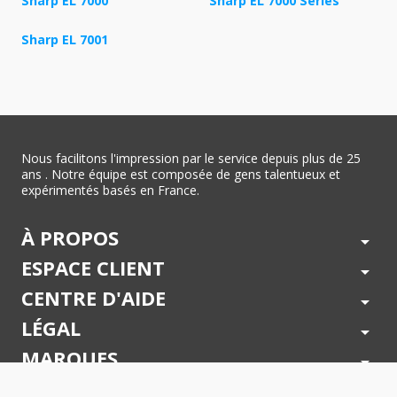
Sharp EL 7000
Sharp EL 7000 Series
Sharp EL 7001
Nous facilitons l'impression par le service depuis plus de 25
ans . Notre équipe est composée de gens talentueux et
expérimentés basés en France.
À PROPOS
arrow_drop_down
ESPACE CLIENT
arrow_drop_down
CENTRE D'AIDE
arrow_drop_down
LÉGAL
arrow_drop_down
MARQUES
arrow_drop_down
PAIEMENTS SÉCURISÉS
arrow_drop_down