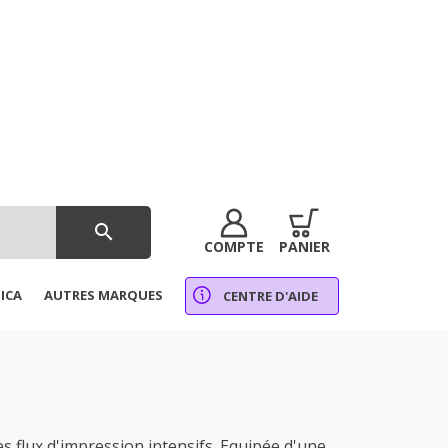
search
COMPTE
PANIER
ICA
AUTRES MARQUES
CENTRE D'AIDE
 flux d'impression intensifs. Equipée d'une