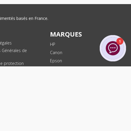
érimentés basés en France.
MARQUES
1
égales
HP
s Générales de
Canon
Epson
de protection
ées
Brother
les
Dell
te