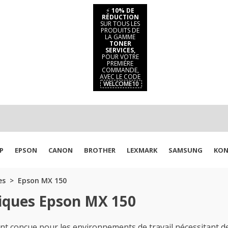
⚡
10% DE
RÉDUCTION
SUR TOUS LES
PRODUITS DE
LA GAMME
TONER
SERVICES,
POUR VOTRE
PREMIÈRE
COMMANDE,
AVEC LE CODE
WELCOME10
P
EPSON
CANON
BROTHER
LEXMARK
SAMSUNG
KON
es
Epson MX 150
iques Epson MX 150
 conçue pour les environnements de travail nécessitant des