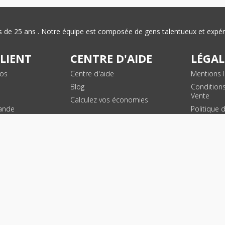
plus de 25 ans . Notre équipe est composée de gens talentueux et exp
CLIENT
CENTRE D'AIDE
LÉGAL
vos
Centre d'aide
Mentions l
Blog
Condition
Vente
Calculez vos économies
ande
Politique 
des donn
personnel
Plan du si
SUIVEZ NOUS !
© 2026 - Toner Services