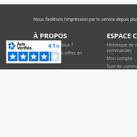
Nous facilitons l'impression par le service depuis 
À PROPOS
ESPACE 
Qui sommes-nous ?
Historique de 
commandes
Conditions des offres en
cours
Mon compte
Suivi de comm
PAIEMENTS SÉCURISÉS