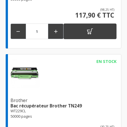
(98,25 HT)
117,90 € TTC


EN STOCK
Brother
Bac récupérateur Brother TN249
WT229CL
50000 pages
(30,75 HT)