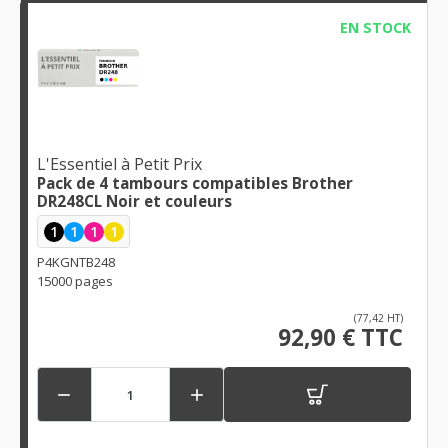
EN STOCK
L'Essentiel à Petit Prix
Pack de 4 tambours compatibles Brother
DR248CL Noir et couleurs
1
1
1
1
P4KGNTB248
15000 pages
(77,42 HT)
92,90 € TTC

