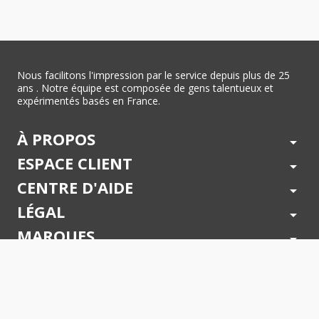
Nous facilitons l'impression par le service depuis plus de 25
ans . Notre équipe est composée de gens talentueux et
expérimentés basés en France.
À PROPOS
arrow_drop_down
ESPACE CLIENT
arrow_drop_down
CENTRE D'AIDE
arrow_drop_down
LÉGAL
arrow_drop_down
MARQUES
arrow_drop_down
PAIEMENTS SÉCURISÉS
arrow_drop_down
SUIVEZ NOUS !
arrow_drop_down