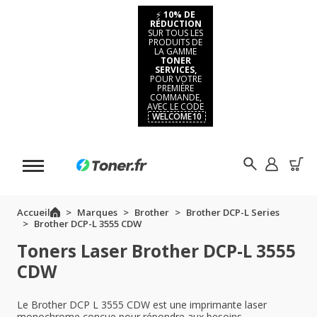
⚡
10% DE
RÉDUCTION
SUR TOUS LES
PRODUITS DE
LA GAMME
TONER
SERVICES,
POUR VOTRE
PREMIÈRE
COMMANDE,
AVEC LE CODE
WELCOME10
Accueil
Marques
Brother
Brother DCP-L Series
Brother DCP-L 3555 CDW
Toners Laser Brother DCP-L 3555
CDW
Le Brother DCP L 3555 CDW est une imprimante laser
monochrome conçue pour répondre aux besoins