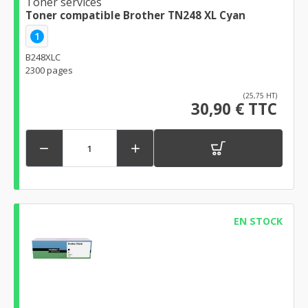
Toner services
Toner compatible Brother TN248 XL Cyan
1
B248XLC
2300 pages
(25,75 HT)
30,90 € TTC


EN STOCK