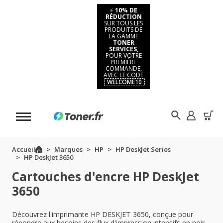
⚡
10% DE
RÉDUCTION
SUR TOUS LES
PRODUITS DE
LA GAMME
TONER
SERVICES,
POUR VOTRE
PREMIÈRE
COMMANDE,
AVEC LE CODE
WELCOME10
Accueil
Marques
HP
HP DeskJet Series
HP DeskJet 3650
Cartouches d'encre HP DeskJet
3650
Découvrez l'imprimante HP DESKJET 3650, conçue pour
répondre aux besoins des flux d'impression intensifs en noir