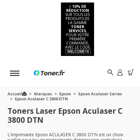
⚡
10% DE
RÉDUCTION
SUR TOUS LES
PRODUITS DE
LA GAMME
TONER
SERVICES,
POUR VOTRE
PREMIÈRE
COMMANDE,
AVEC LE CODE
WELCOME10
Accueil
Marques
Epson
Epson Aculaser Series
Epson Aculaser C 3800 DTN
Toners Laser Epson Aculaser C
3800 DTN
L'imprimante Epson ACULASER C 3800 DTN est un choix
parfait pour les environnements d'impression centralisée