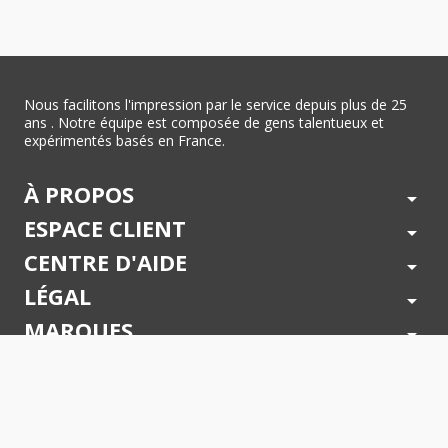
Nous facilitons l'impression par le service depuis plus de 25
ans . Notre équipe est composée de gens talentueux et
expérimentés basés en France.
À PROPOS
arrow_drop_down
ESPACE CLIENT
arrow_drop_down
CENTRE D'AIDE
arrow_drop_down
LÉGAL
arrow_drop_down
MARQUES
arrow_drop_down
PAIEMENTS SÉCURISÉS
arrow_drop_down
SUIVEZ NOUS !
arrow_drop_down