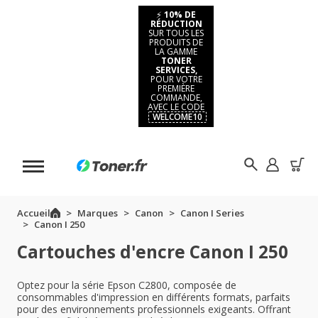
⚡
10% DE
RÉDUCTION
SUR TOUS LES
PRODUITS DE
LA GAMME
TONER
SERVICES,
POUR VOTRE
PREMIÈRE
COMMANDE,
AVEC LE CODE
WELCOME10
Accueil
Marques
Canon
Canon I Series
Canon I 250
Cartouches d'encre Canon I 250
Optez pour la série Epson C2800, composée de
consommables d'impression en différents formats, parfaits
pour des environnements professionnels exigeants. Offrant