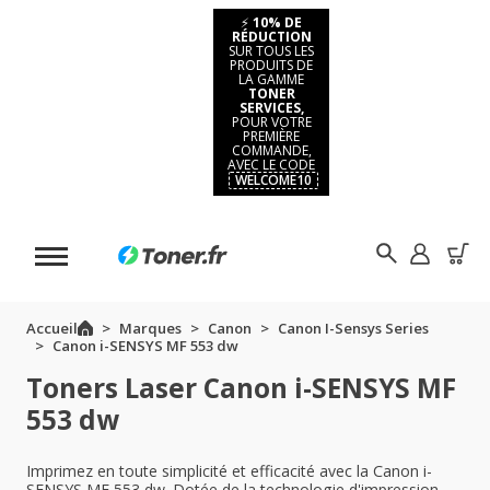
⚡
10% DE
RÉDUCTION
SUR TOUS LES
PRODUITS DE
LA GAMME
TONER
SERVICES,
POUR VOTRE
PREMIÈRE
COMMANDE,
AVEC LE CODE
WELCOME10
Accueil
Marques
Canon
Canon I-Sensys Series
Canon i-SENSYS MF 553 dw
Toners Laser Canon i-SENSYS MF
553 dw
Imprimez en toute simplicité et efficacité avec la Canon i-
SENSYS MF 553 dw. Dotée de la technologie d'impression