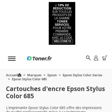
⚡
10% DE
RÉDUCTION
SUR TOUS LES
PRODUITS DE
LA GAMME
TONER
SERVICES,
POUR VOTRE
PREMIÈRE
COMMANDE,
AVEC LE CODE
WELCOME10
Accueil
Marques
Epson
Epson Stylus Color Series
Epson Stylus Color 685
Cartouches d'encre Epson Stylus
Color 685
L'imprimante Epson Stylus Color 685 offre des impressions
de qualité professionnelle grâce à sa technologie