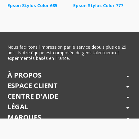
Epson Stylus Color 685
Epson Stylus Color 777
Nous facilitons l'impression par le service depuis plus de 25
ans . Notre équipe est composée de gens talentueux et
expérimentés basés en France.
À PROPOS
arrow_drop_down
ESPACE CLIENT
arrow_drop_down
CENTRE D'AIDE
arrow_drop_down
LÉGAL
arrow_drop_down
MARQUES
arrow_drop_down
PAIEMENTS SÉCURISÉS
arrow_drop_down
SUIVEZ NOUS !