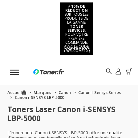
⚡
10% DE
RÉDUCTION
SUR TOUS LES
PRODUITS DE
LA GAMME
TONER
SERVICES,
POUR VOTRE
PREMIÈRE
COMMANDE,
AVEC LE CODE
WELCOME10
Accueil
Marques
Canon
Canon I-Sensys Series
Canon i-SENSYS LBP-5000
Toners Laser Canon i-SENSYS
LBP-5000
L'imprimante Canon i-SENSYS LBP-5000 offre une qualité
d'impression exceptionnelle grâce à sa technologie laser