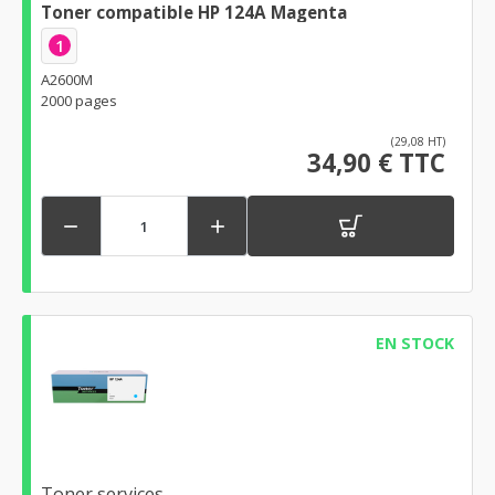
Toner compatible HP 124A Magenta
1
A2600M
2000 pages
(29,08 HT)
34,90 € TTC


EN STOCK
Toner services