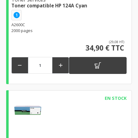
Toner compatible HP 124A Cyan
1
A2600C
2000 pages
(29,08 HT)
34,90 € TTC


EN STOCK