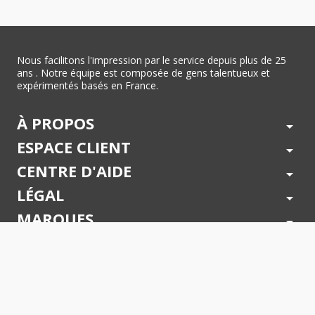
Nous facilitons l'impression par le service depuis plus de 25
ans . Notre équipe est composée de gens talentueux et
expérimentés basés en France.
À PROPOS
arrow_drop_down
ESPACE CLIENT
arrow_drop_down
CENTRE D'AIDE
arrow_drop_down
LÉGAL
arrow_drop_down
MARQUES
arrow_drop_down
PAIEMENTS SÉCURISÉS
arrow_drop_down
SUIVEZ NOUS !
arrow_drop_down