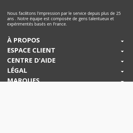
Nous facilitons l'impression par le service depuis plus de 25
ans . Notre équipe est composée de gens talentueux et
expérimentés basés en France.
À PROPOS
arrow_drop_down
ESPACE CLIENT
arrow_drop_down
CENTRE D'AIDE
arrow_drop_down
LÉGAL
arrow_drop_down
MARQUES
arrow_drop_down
PAIEMENTS SÉCURISÉS
arrow_drop_down
SUIVEZ NOUS !
arrow_drop_down
© 2026 - Toner Services