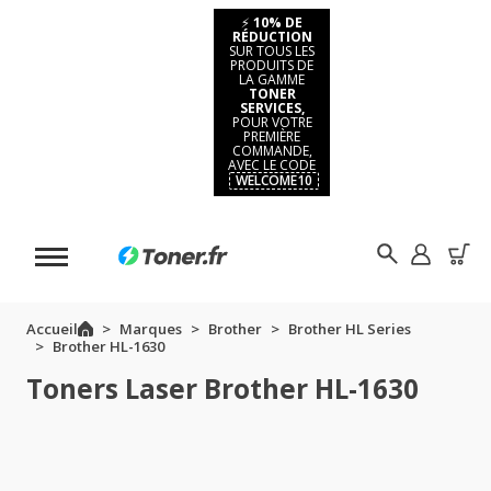
⚡
10% DE
RÉDUCTION
SUR TOUS LES
PRODUITS DE
LA GAMME
TONER
SERVICES,
POUR VOTRE
PREMIÈRE
COMMANDE,
AVEC LE CODE
WELCOME10
Accueil
Marques
Brother
Brother HL Series
Brother HL-1630
Toners Laser Brother HL-1630