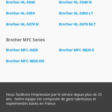
Brother HL-5040
Brother HL-5040 N
Brother HL-5050
Brother HL-5050 LT
Brother HL-5070 N
Brother HL-5070 NLT
Brother MFC Series
Brother MFC-8420
Brother MFC-8820 D
Brother MFC-8820 DN
Nous facilitons l'impression par le service depuis plus de 25
ans . Notre équipe est composée de gens talentueux et
expérimentés basés en France.