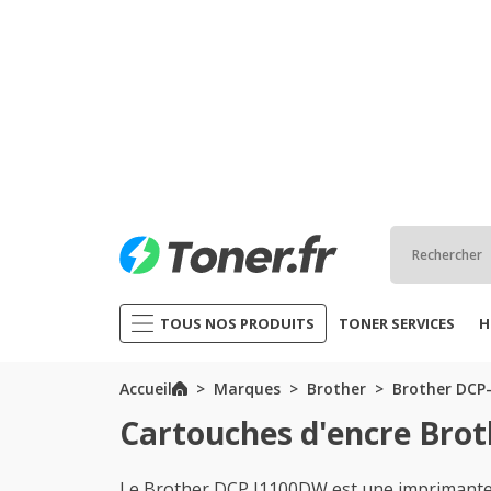
TOUS NOS PRODUITS
TONER SERVICES
H
Accueil
Marques
Brother
Brother DCP-
Cartouches d'encre Bro
Le Brother DCP J1100DW est une imprimante c