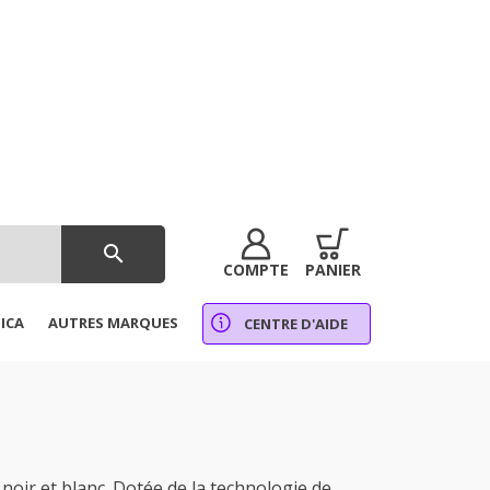
search
COMPTE
PANIER
ICA
AUTRES MARQUES
CENTRE D'AIDE
ir et blanc. Dotée de la technologie de