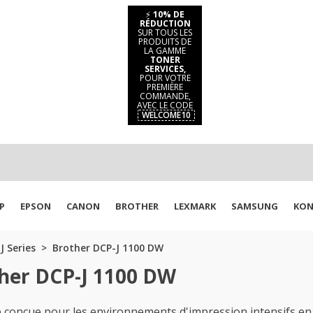
⚡
10% DE
RÉDUCTION
SUR TOUS LES
PRODUITS DE
LA GAMME
TONER
SERVICES,
POUR VOTRE
PREMIÈRE
COMMANDE,
AVEC LE CODE
WELCOME10
P
EPSON
CANON
BROTHER
LEXMARK
SAMSUNG
KON
J Series
Brother DCP-J 1100 DW
ther DCP-J 1100 DW
onçue pour les environnements d'impression intensifs en no