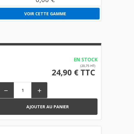
VOIR CETTE GAMME
EN STOCK
(20,75 HT)
24,90 € TTC


AJOUTER AU PANIER