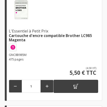
L'Essentiel à Petit Prix
Cartouche d'encre compatible Brother LC985
Magenta
1
GNC8B985M
475 pages
(4,58 HT)
5,50 € TTC

