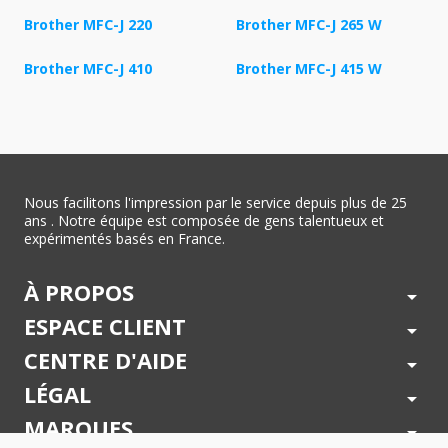
Brother MFC-J 220
Brother MFC-J 265 W
Brother MFC-J 410
Brother MFC-J 415 W
Nous facilitons l'impression par le service depuis plus de 25
ans . Notre équipe est composée de gens talentueux et
expérimentés basés en France.
À PROPOS
arrow_drop_down
ESPACE CLIENT
arrow_drop_down
CENTRE D'AIDE
arrow_drop_down
LÉGAL
arrow_drop_down
MARQUES
arrow_drop_down