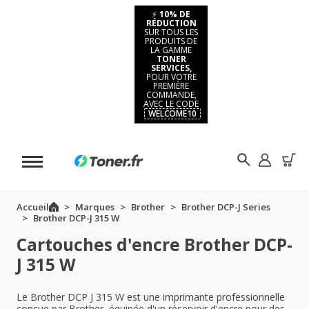
⚡
10% DE
RÉDUCTION
SUR TOUS LES
PRODUITS DE
LA GAMME
TONER
SERVICES,
POUR VOTRE
PREMIÈRE
COMMANDE,
AVEC LE CODE
WELCOME10
Accueil
Marques
Brother
Brother DCP-J Series
Brother DCP-J 315 W
Cartouches d'encre Brother DCP-
J 315 W
Le Brother DCP J 315 W est une imprimante professionnelle
conçue par Brother, équipée d'un réservoir d'encre pour des