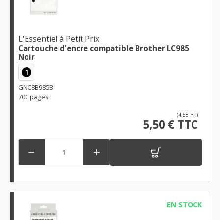
L'Essentiel à Petit Prix
Cartouche d'encre compatible Brother LC985
Noir
1
GNC8B985B
700 pages
(4,58 HT)
5,50 € TTC


EN STOCK