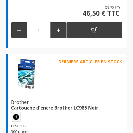
(38,75 HT)
46,50 € TTC


DERNIERS ARTICLES EN STOCK
Brother
Cartouche d'encre Brother LC985 Noir
1
LC985BK
300 pages