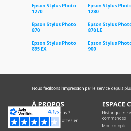
Epson Stylus Photo
Epson Stylus Phot
1270
1280
Epson Stylus Photo
Epson Stylus Phot
870
870 LE
Epson Stylus Photo
Epson Stylus Phot
895 EX
900
Nous facilitons l'impression par le service depuis 
À PROPOS
ESPACE 
Qui sommes-nous ?
Historique de 
commandes
Conditions des offres en
cours
Mon compte