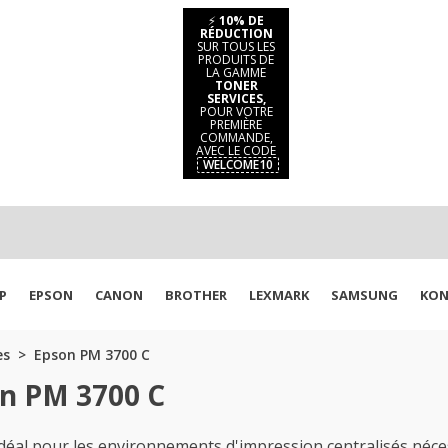
⚡
10% DE
RÉDUCTION
SUR TOUS LES
PRODUITS DE
LA GAMME
TONER
SERVICES,
POUR VOTRE
PREMIÈRE
COMMANDE,
AVEC LE CODE
WELCOME10
P
EPSON
CANON
BROTHER
LEXMARK
SAMSUNG
KON
es
Epson PM 3700 C
on PM 3700 C
déal pour les environnements d'impression centralisés néc