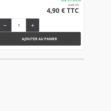
(4,08 HT)
4,90 € TTC


AJOUTER AU PANIER