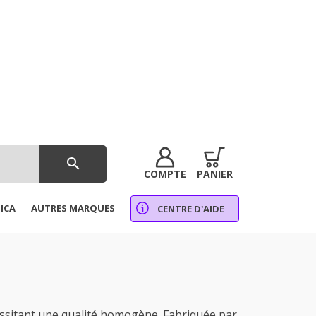
search
COMPTE
PANIER
ICA
AUTRES MARQUES
CENTRE D'AIDE
essitant une qualité homogène. Fabriquée par