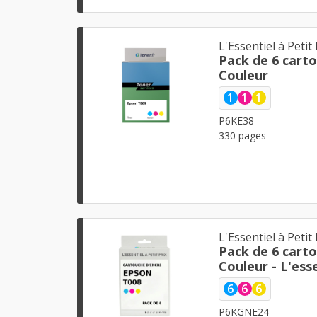
L'Essentiel à Petit 
Pack de 6 cart
Couleur
1
1
1
P6KE38
330 pages
L'Essentiel à Petit 
Pack de 6 cart
Couleur - L'esse
6
6
6
P6KGNE24