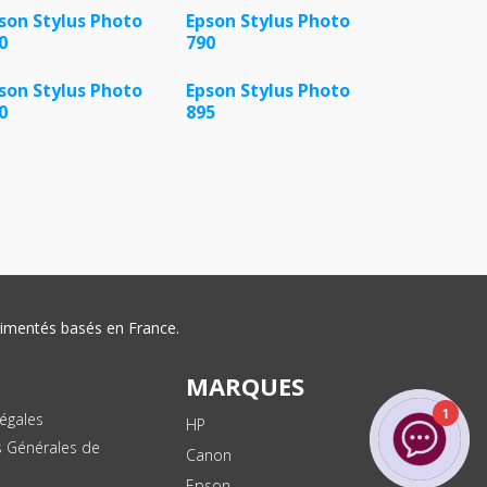
son Stylus Photo
Epson Stylus Photo
0
790
son Stylus Photo
Epson Stylus Photo
0
895
érimentés basés en France.
MARQUES
1
égales
HP
s Générales de
Canon
Epson