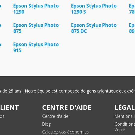
o
Epson Stylus Photo
Epson Stylus Photo
Ep
1290
1290 S
78
o
Epson Stylus Photo
Epson Stylus Photo
Ep
875
875 DC
89
o
Epson Stylus Photo
915
plus de 25 ans . Notre équipe est composée de gens talentueux et exp
CLIENT
CENTRE D'AIDE
LÉGAL
vos
Centre d'aide
Mentions l
Blog
Condition
Vente
Calculez vos économies