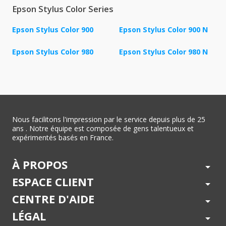
Epson Stylus Color Series
Epson Stylus Color 900
Epson Stylus Color 900 N
Epson Stylus Color 980
Epson Stylus Color 980 N
Nous facilitons l'impression par le service depuis plus de 25
ans . Notre équipe est composée de gens talentueux et
expérimentés basés en France.
À PROPOS
arrow_drop_down
ESPACE CLIENT
arrow_drop_down
CENTRE D'AIDE
arrow_drop_down
LÉGAL
arrow_drop_down