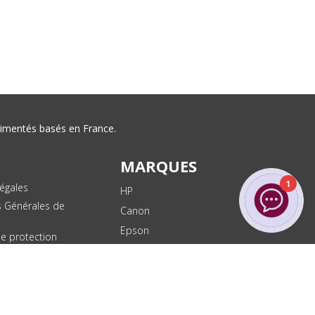
érimentés basés en France.
MARQUES
1
égales
HP
s Générales de
Canon
Epson
de protection
ées
Brother
les
Dell
te