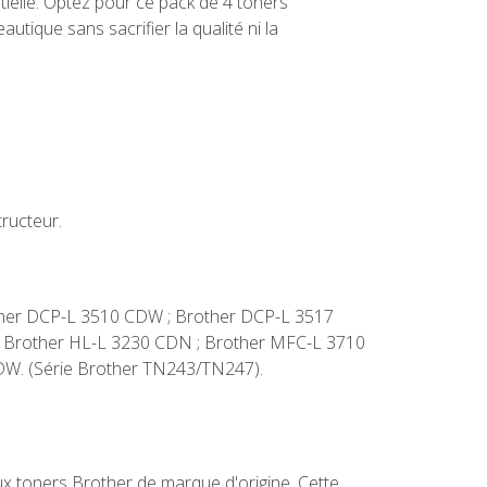
ielle. Optez pour ce pack de 4 toners
tique sans sacrifier la qualité ni la
ructeur.
rother DCP-L 3510 CDW ; Brother DCP-L 3517
; Brother HL-L 3230 CDN ; Brother MFC-L 3710
W. (Série Brother TN243/TN247).
ux toners Brother de marque d'origine. Cette