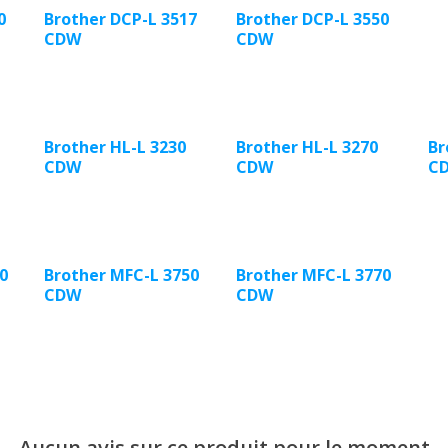
0
Brother DCP-L 3517
Brother DCP-L 3550
CDW
CDW
Brother HL-L 3230
Brother HL-L 3270
Br
CDW
CDW
C
0
Brother MFC-L 3750
Brother MFC-L 3770
CDW
CDW
Aucun avis sur ce produit pour le moment