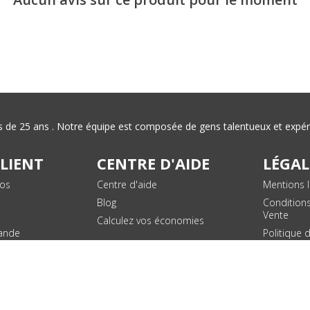
plus de 25 ans . Notre équipe est composée de gens talentueux et exp
CLIENT
CENTRE D'AIDE
LÉGAL
vos
Centre d'aide
Mentions l
Blog
Condition
Vente
Calculez vos économies
ande
Politique 
des donn
personnel
Plan du si
SUIVEZ NOUS !