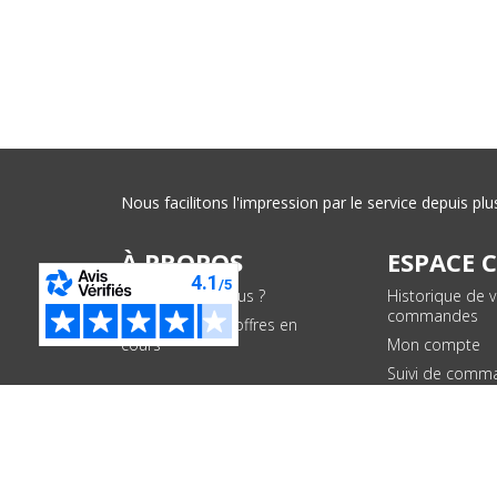
Nous facilitons l'impression par le service depuis 
À PROPOS
ESPACE 
Qui sommes-nous ?
Historique de 
commandes
Conditions des offres en
cours
Mon compte
Suivi de comm
PAIEMENTS SÉCURISÉS