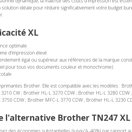
onnel dynamique, la maîtrise des coûts d'impression est essent
olution idéale pour réduire significativement votre budget bureau
r.
icacité XL
nce optimale.
me d'impression élevé.
rendement égal ou supérieur aux références de la marque const
ntiel pour tous vos documents couleur et monochrome).
totale.
imprimantes Brother. Elle est compatible avec les modèles : B
 3210 CW ; Brother HL-L 3270 CDW ; Brother HL-L 3280 CDW 
 3750 CDW ; Brother MFC-L 3770 CDW ; Brother HL-L 3230 CD
e l'alternative Brother TN247 XL
sez des économies substantielles (jusqu'à -40%) par rapport a