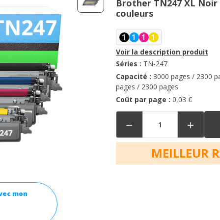
Brother TN247 XL Noir
couleurs
1
1
1
1
Voir la description produit
Séries :
TN-247
Capacité :
3000 pages / 2300 p
pages / 2300 pages
Coût par page :
0,03 €


MEILLEUR 
avec mon