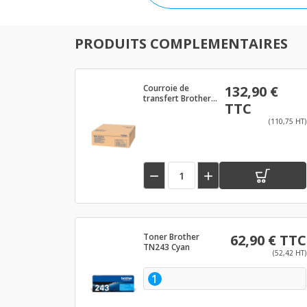
PRODUITS COMPLEMENTAIRES
Courroie de
132,90 €
transfert Brother
TTC
TN243/TN247 -
BU223CL
(110,75 HT)


Toner Brother
62,90 € TTC
TN243 Cyan
(52,42 HT)
1