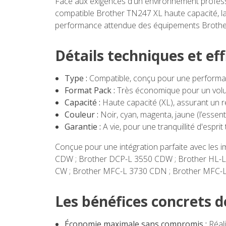
Face aux exigences d'un environnement professi
compatible Brother TN247 XL haute capacité, la s
performance attendue des équipements Brothe
Détails techniques et eff
Type :
Compatible, conçu pour une performa
Format Pack :
Très économique pour un volu
Capacité :
Haute capacité (XL), assurant un 
Couleur :
Noir, cyan, magenta, jaune (l’esse
Garantie :
A vie, pour une tranquillité d'esprit 
Conçue pour une intégration parfaite avec les 
CDW ; Brother DCP-L 3550 CDW ; Brother HL-L
CW ; Brother MFC-L 3730 CDN ; Brother MFC-L
Les bénéfices concrets d
Économie maximale sans compromis :
Réali