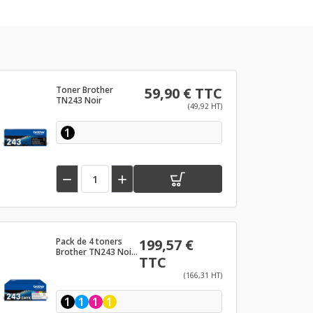
Toner Brother
59,90 € TTC
TN243 Noir
(49,92 HT)
1


Pack de 4 toners
199,57 €
Brother TN243 Noir
TTC
et couleurs
(166,31 HT)
1
1
1
1