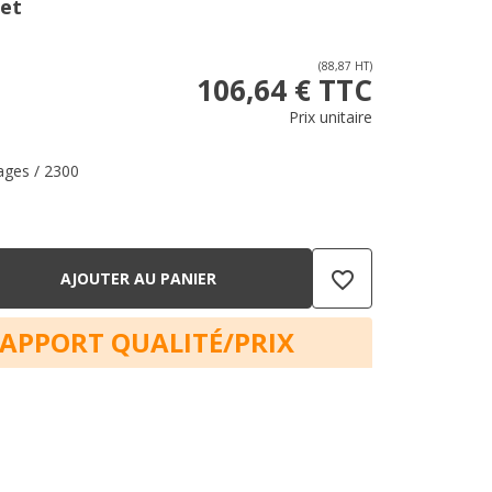
 et
(88,87 HT)
106,64 € TTC
Prix unitaire
ages / 2300
favorite_border
AJOUTER AU PANIER
RAPPORT QUALITÉ/PRIX