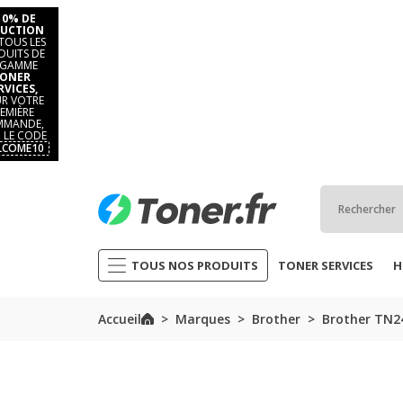
10% DE
UCTION
TOUS LES
DUITS DE
 GAMME
ONER
RVICES,
R VOTRE
EMIÈRE
MANDE,
 LE CODE
LCOME10
TOUS NOS PRODUITS
TONER SERVICES
H
Accueil
Marques
Brother
Brother TN2