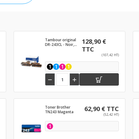
Tambour original
128,90 €
DR-243CL - Noir,
TTC
Cyan, Magenta,
Jaune
(107,42 HT)
1
1
1
1


Toner Brother
62,90 € TTC
TN243 Magenta
(52,42 HT)
1