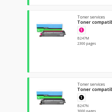
Toner services
Toner compati
1
B247M
2300 pages
Toner services
Toner compatib
1
B247N
3000 pages