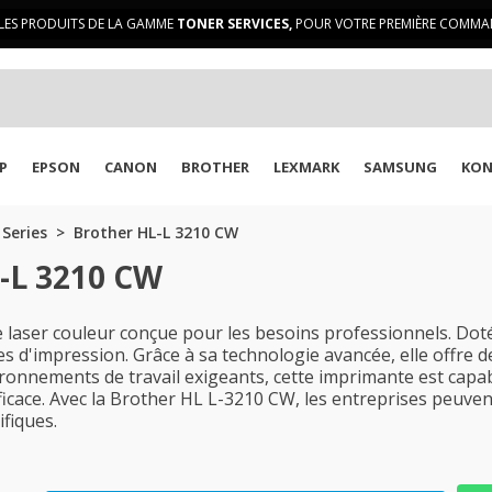
LES PRODUITS DE LA GAMME
TONER SERVICES,
POUR VOTRE PREMIÈRE COMMAN
P
EPSON
CANON
BROTHER
LEXMARK
SAMSUNG
KON
 Series
Brother HL-L 3210 CW
L-L 3210 CW
aser couleur conçue pour les besoins professionnels. Dotée
 d'impression. Grâce à sa technologie avancée, elle offre d
ironnements de travail exigeants, cette imprimante est cap
ficace. Avec la Brother HL L-3210 CW, les entreprises peuven
fiques.