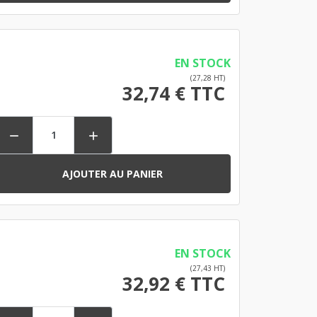
EN STOCK
(27,28 HT)
32,74 € TTC


AJOUTER AU PANIER
EN STOCK
(27,43 HT)
32,92 € TTC