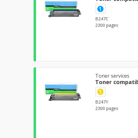
1
B247C
2300 pages
Toner services
Toner compatib
1
B247Y
2300 pages