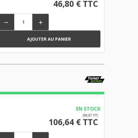
46,80 € TTC


AJOUTER AU PANIER
EN STOCK
(88,87 HT)
106,64 € TTC