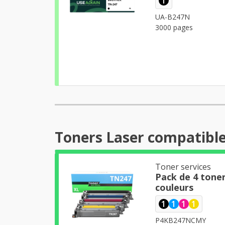
1
UA-B247N
3000 pages
Toners Laser compatibl
Toner services
Pack de 4 tone
couleurs
1
1
1
1
P4KB247NCMY