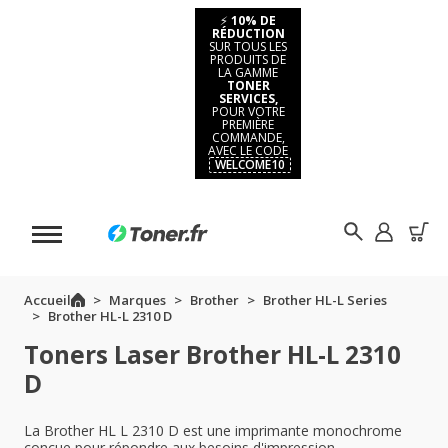
⚡
10% DE
RÉDUCTION
SUR TOUS LES
PRODUITS DE
LA GAMME
TONER
SERVICES,
POUR VOTRE
PREMIÈRE
COMMANDE,
AVEC LE CODE
WELCOME10
Accueil
Marques
Brother
Brother HL-L Series
Brother HL-L 2310 D
Toners Laser Brother HL-L 2310
D
La Brother HL L 2310 D est une imprimante monochrome
conçue pour répondre aux besoins d'impression