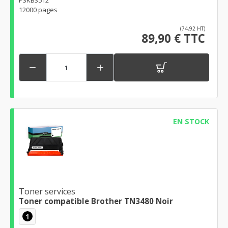
P3KB3512
12000 pages
(74,92 HT)
89,90 € TTC


EN STOCK
Toner services
Toner compatible Brother TN3480 Noir
1