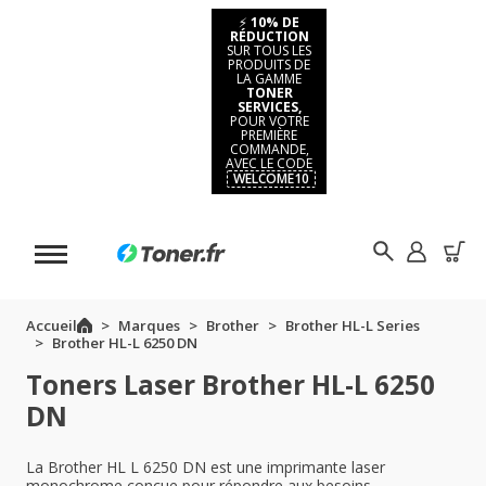
⚡
10% DE
RÉDUCTION
SUR TOUS LES
PRODUITS DE
LA GAMME
TONER
SERVICES,
POUR VOTRE
PREMIÈRE
COMMANDE,
AVEC LE CODE
WELCOME10
Accueil
Marques
Brother
Brother HL-L Series
Brother HL-L 6250 DN
Toners Laser Brother HL-L 6250
DN
La Brother HL L 6250 DN est une imprimante laser
monochrome conçue pour répondre aux besoins