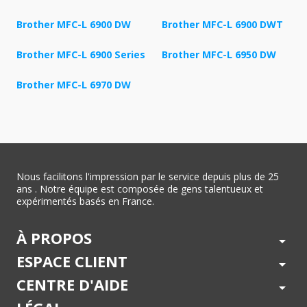
Brother MFC-L 6900 DW
Brother MFC-L 6900 DWT
Brother MFC-L 6900 Series
Brother MFC-L 6950 DW
Brother MFC-L 6970 DW
Nous facilitons l'impression par le service depuis plus de 25
ans . Notre équipe est composée de gens talentueux et
expérimentés basés en France.
À PROPOS
arrow_drop_down
ESPACE CLIENT
arrow_drop_down
CENTRE D'AIDE
arrow_drop_down