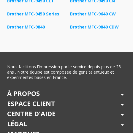
Brother MFC-9450 CLT
Brother MFC-9450 CN
Brother MFC-9450 Series
Brother MFC-9640 CW
Brother MFC-9840
Brother MFC-9840 CDW
Nous facilitons l'impression par le service depuis plus de 25
ans . Notre équipe est composée de gens talentueux et
expérimentés basés en France.
À PROPOS
arrow_drop_down
ESPACE CLIENT
arrow_drop_down
CENTRE D'AIDE
arrow_drop_down
LÉGAL
arrow_drop_down