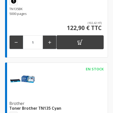
1
TN135BK
5000 pages
(102,42 HT)
122,90 € TTC


EN STOCK
Brother
Toner Brother TN135 Cyan