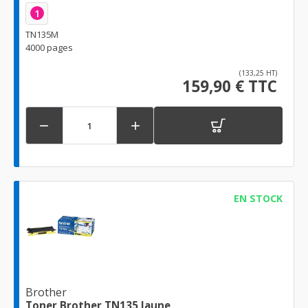
1
TN135M
4000 pages
(133,25 HT)
159,90 € TTC


EN STOCK
Brother
Toner Brother TN135 Jaune