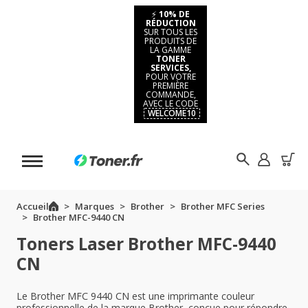
⚡
10% DE
RÉDUCTION
SUR TOUS LES
PRODUITS DE
LA GAMME
TONER
SERVICES,
POUR VOTRE
PREMIÈRE
COMMANDE,
AVEC LE CODE
WELCOME10
Accueil
Marques
Brother
Brother MFC Series
Brother MFC-9440 CN
Toners Laser Brother MFC-9440
CN
Le Brother MFC 9440 CN est une imprimante couleur
professionnelle de la marque Brother, conçue pour répondre