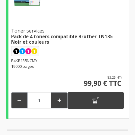
Toner services
Pack de 4 toners compatible Brother TN135
Noir et couleurs
1
1
1
1
P4KB135NCMY
19000 pages
(83,25 HT)
99,90 € TTC

