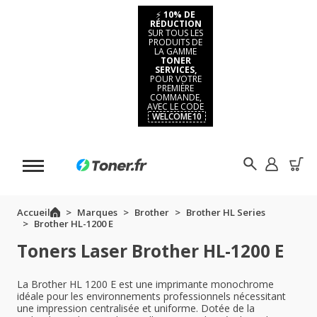
⚡
10% DE
RÉDUCTION
SUR TOUS LES
PRODUITS DE
LA GAMME
TONER
SERVICES,
POUR VOTRE
PREMIÈRE
COMMANDE,
AVEC LE CODE
WELCOME10
Accueil
Marques
Brother
Brother HL Series
Brother HL-1200 E
Toners Laser Brother HL-1200 E
La Brother HL 1200 E est une imprimante monochrome
idéale pour les environnements professionnels nécessitant
une impression centralisée et uniforme. Dotée de la