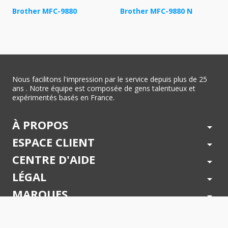
Brother MFC-9880
Brother MFC-9880 N
Nous facilitons l'impression par le service depuis plus de 25
ans . Notre équipe est composée de gens talentueux et
expérimentés basés en France.
À PROPOS
arrow_drop_down
ESPACE CLIENT
arrow_drop_down
CENTRE D'AIDE
arrow_drop_down
LÉGAL
arrow_drop_down
MARQUES
arrow_drop_down
PAIEMENTS SÉCURISÉS
arrow_drop_down