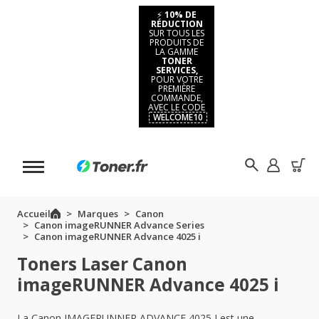
⚡
10% DE
RÉDUCTION
SUR TOUS LES
PRODUITS DE
LA GAMME
TONER
SERVICES,
POUR VOTRE
PREMIÈRE
COMMANDE,
AVEC LE CODE
WELCOME10
Accueil
Marques
Canon
Canon imageRUNNER Advance Series
Canon imageRUNNER Advance 4025 i
Toners Laser Canon
imageRUNNER Advance 4025 i
La Canon IMAGERUNNER ADVANCE 4025 I est une