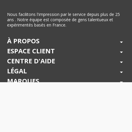
Nous facilitons l'impression par le service depuis plus de 25
ans . Notre équipe est composée de gens talentueux et
expérimentés basés en France.
À PROPOS
arrow_drop_down
ESPACE CLIENT
arrow_drop_down
CENTRE D'AIDE
arrow_drop_down
LÉGAL
arrow_drop_down
MARQUES
arrow_drop_down
PAIEMENTS SÉCURISÉS
arrow_drop_down
SUIVEZ NOUS !
arrow_drop_down
© 2026 - Toner Services