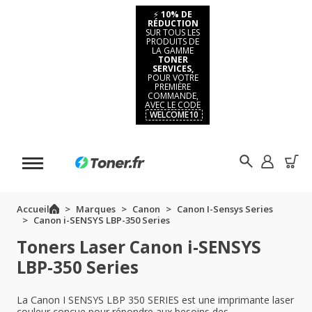
⚡
10% DE
RÉDUCTION
SUR TOUS LES
PRODUITS DE
LA GAMME
TONER
SERVICES,
POUR VOTRE
PREMIÈRE
COMMANDE,
AVEC LE CODE
WELCOME10
Accueil
Marques
Canon
Canon I-Sensys Series
Canon i-SENSYS LBP-350 Series
Toners Laser Canon i-SENSYS
LBP-350 Series
La Canon I SENSYS LBP 350 SERIES est une imprimante laser
couleur conçue pour répondre aux besoins des