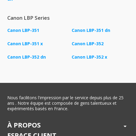
Canon LBP Series
Canon LBP-351
Canon LBP-351 dn
Canon LBP-351 x
Canon LBP-352
Canon LBP-352 dn
Canon LBP-352 x
Nous facilitons l'impression par le service depuis plus de 25
ans . Notre équipe est composée de gens talentueux et
expérimentés basés en France.
À PROPOS
arrow_drop_down
ESPACE CLIENT