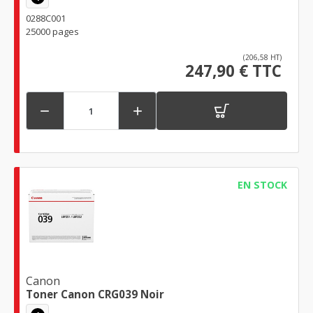
0288C001
25000 pages
(206,58 HT)
247,90 € TTC


EN STOCK
Canon
Toner Canon CRG039 Noir