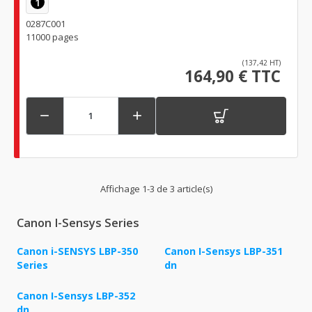
1
0287C001
11000 pages
(137,42 HT)
164,90 € TTC


Affichage 1-3 de 3 article(s)
Canon I-Sensys Series
Canon i-SENSYS LBP-350
Canon I-Sensys LBP-351
Series
dn
Canon I-Sensys LBP-352
dn