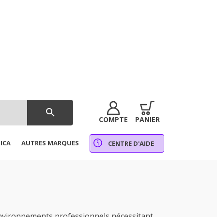
search
COMPTE
PANIER
ICA
AUTRES MARQUES
CENTRE D'AIDE
nvironnements professionnels nécessitant