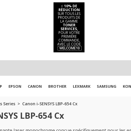
⚡
10% DE
RÉDUCTION
SUR TOUS LES
PRODUITS DE
LA GAMME
TONER
SERVICES,
POUR VOTRE
PREMIÈRE
COMMANDE,
AVEC LE CODE
WELCOME10
P
EPSON
CANON
BROTHER
LEXMARK
SAMSUNG
KON
s Series
Canon i-SENSYS LBP-654 Cx
NSYS LBP-654 Cx
mante laser monochrome conçue spécifiquement pour les e