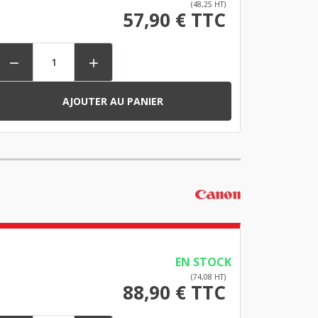
(48,25 HT)
57,90 € TTC


AJOUTER AU PANIER
EN STOCK
(74,08 HT)
88,90 € TTC