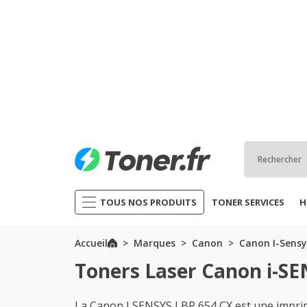
TOUS NOS PRODUITS
TONER SERVICES
H
Accueil
Marques
Canon
Canon I-Sensy
Toners Laser Canon i-SE
La Canon I SENSYS LBP 654 CX est une impri