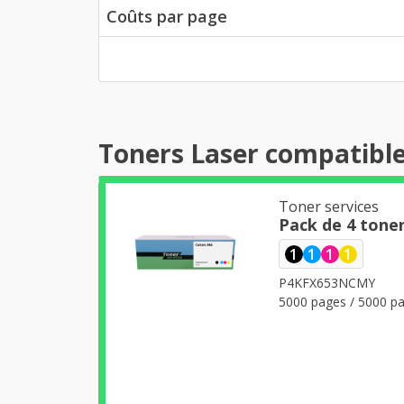
Coûts par page
Toners Laser compatible
Toner services
Pack de 4 tone
1
1
1
1
P4KFX653NCMY
5000 pages / 5000 pa