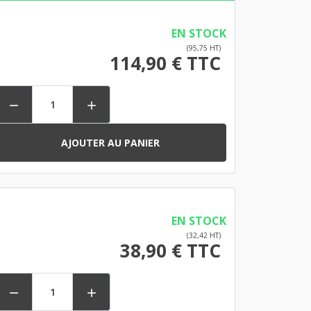
EN STOCK
(95,75 HT)
114,90 € TTC


AJOUTER AU PANIER
EN STOCK
(32,42 HT)
38,90 € TTC

