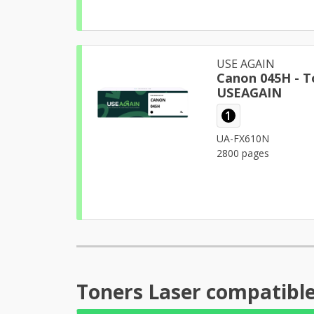
USE AGAIN
Canon 045H - T
USEAGAIN
1
UA-FX610N
2800 pages
Toners Laser compatibl