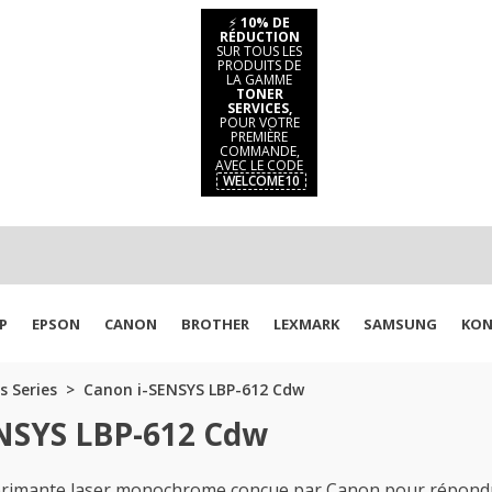
⚡
10% DE
RÉDUCTION
SUR TOUS LES
PRODUITS DE
LA GAMME
TONER
SERVICES,
POUR VOTRE
PREMIÈRE
COMMANDE,
AVEC LE CODE
WELCOME10
P
EPSON
CANON
BROTHER
LEXMARK
SAMSUNG
KON
s Series
Canon i-SENSYS LBP-612 Cdw
ENSYS LBP-612 Cdw
rimante laser monochrome conçue par Canon pour répondre