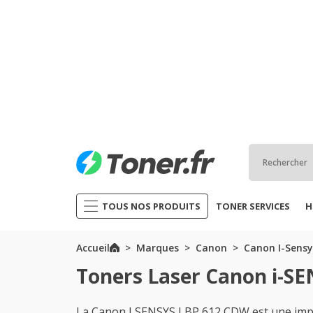
TOUS NOS PRODUITS
TONER SERVICES
H
Accueil
Marques
Canon
Canon I-Sensy
Toners Laser Canon i-S
La Canon I SENSYS LBP 612 CDW est une imp