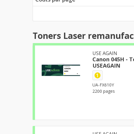
Toners Laser remanufac
USE AGAIN
Canon 045H - T
USEAGAIN
1
UA-FX610Y
2200 pages
USE AGAIN