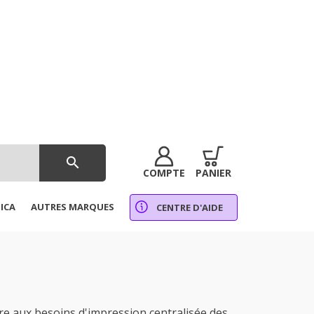
search
COMPTE
PANIER
ICA
AUTRES MARQUES
CENTRE D'AIDE
 aux besoins d'impression centralisée des