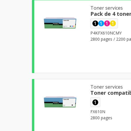
Toner services
Pack de 4 tone
1
1
1
1
P4KFX610NCMY
2800 pages / 2200 pa
Toner services
Toner compatib
1
FX610N
2800 pages