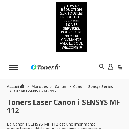
⚡
10% DE
RÉDUCTION
SUR TOUS LES
PRODUITS DE
LA GAMME
TONER
SERVICES,
POUR VOTRE
PREMIÈRE
COMMANDE,
AVEC LE CODE
WELCOME10
Accueil
Marques
Canon
Canon I-Sensys Series
Canon i-SENSYS MF 112
Toners Laser Canon i-SENSYS MF
112
La Canon I SENSYS MF 112 est une imprimante
monochrome idéale pour les besoins d'impression