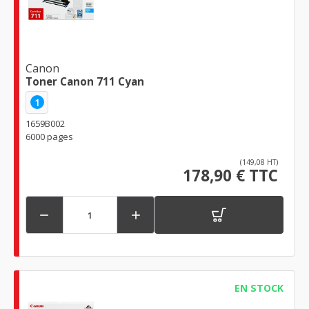
Canon
Toner Canon 711 Cyan
1
1659B002
6000 pages
(149,08 HT)
178,90 € TTC


EN STOCK