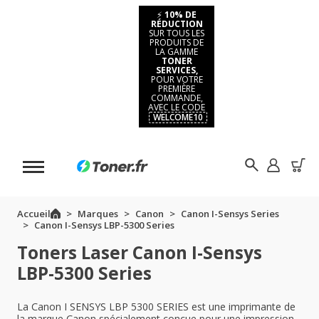
⚡
10% DE
RÉDUCTION
SUR TOUS LES
PRODUITS DE
LA GAMME
TONER
SERVICES,
POUR VOTRE
PREMIÈRE
COMMANDE,
AVEC LE CODE
WELCOME10
Accueil
Marques
Canon
Canon I-Sensys Series
Canon I-Sensys LBP-5300 Series
Toners Laser Canon I-Sensys
LBP-5300 Series
La Canon I SENSYS LBP 5300 SERIES est une imprimante de
la marque Canon spécialement conçue pour une impression