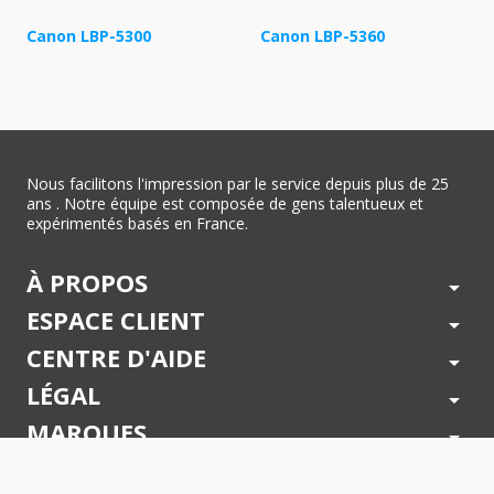
Canon LBP-5300
Canon LBP-5360
Nous facilitons l'impression par le service depuis plus de 25
ans . Notre équipe est composée de gens talentueux et
expérimentés basés en France.
À PROPOS
arrow_drop_down
ESPACE CLIENT
arrow_drop_down
CENTRE D'AIDE
arrow_drop_down
LÉGAL
arrow_drop_down
MARQUES
arrow_drop_down
PAIEMENTS SÉCURISÉS
arrow_drop_down