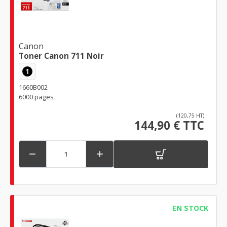
Canon
Toner Canon 711 Noir
1
1660B002
6000 pages
(120,75 HT)
144,90 € TTC


EN STOCK