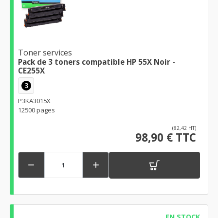
Toner services
Pack de 3 toners compatible HP 55X Noir -
CE255X
3
P3KA3015X
12500 pages
(82,42 HT)
98,90 € TTC


EN STOCK