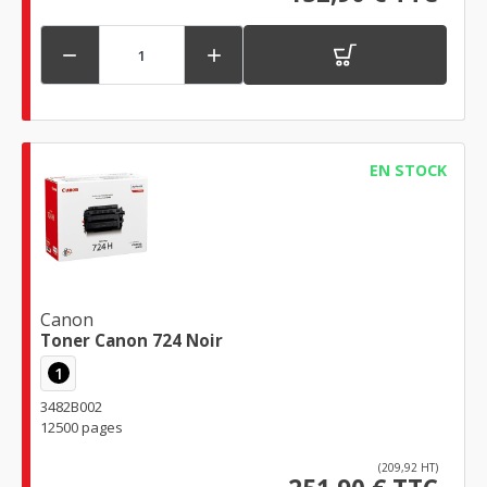


EN STOCK
Canon
Toner Canon 724 Noir
1
3482B002
12500 pages
(209,92 HT)