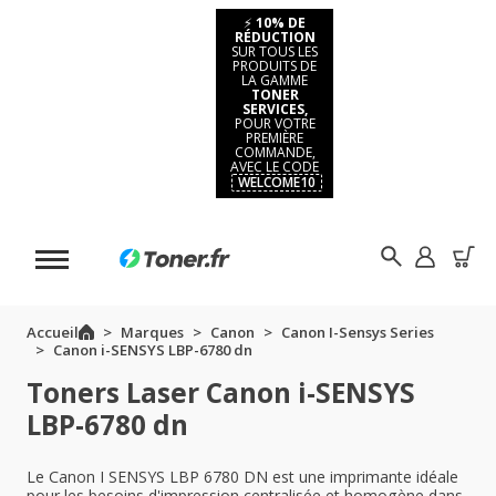
⚡
10% DE
RÉDUCTION
SUR TOUS LES
PRODUITS DE
LA GAMME
TONER
SERVICES,
POUR VOTRE
PREMIÈRE
COMMANDE,
AVEC LE CODE
WELCOME10
Accueil
Marques
Canon
Canon I-Sensys Series
Canon i-SENSYS LBP-6780 dn
Toners Laser Canon i-SENSYS
LBP-6780 dn
Le Canon I SENSYS LBP 6780 DN est une imprimante idéale
pour les besoins d'impression centralisée et homogène dans