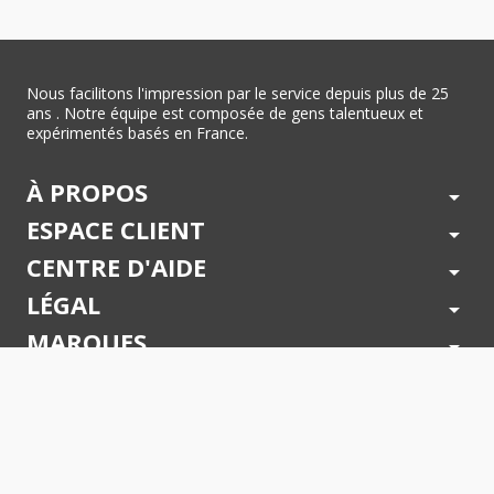
Nous facilitons l'impression par le service depuis plus de 25
ans . Notre équipe est composée de gens talentueux et
expérimentés basés en France.
À PROPOS
arrow_drop_down
ESPACE CLIENT
arrow_drop_down
CENTRE D'AIDE
arrow_drop_down
LÉGAL
arrow_drop_down
MARQUES
arrow_drop_down
PAIEMENTS SÉCURISÉS
arrow_drop_down
SUIVEZ NOUS !
arrow_drop_down