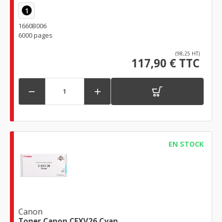
1
1660B006
6000 pages
(98,25 HT)
117,90 € TTC


EN STOCK
Canon
Toner Canon CEXV26 Cyan