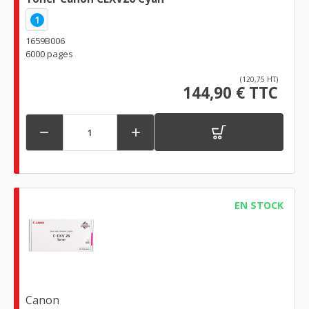
1
1659B006
6000 pages
(120,75 HT)
144,90 € TTC


EN STOCK
Canon