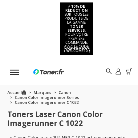
⚡
10% DE
RÉDUCTION
SUR TOUS LES
PRODUITS DE
LA GAMME
TONER
SERVICES,
POUR VOTRE
PREMIÈRE
COMMANDE,
AVEC LE CODE
WELCOME10
Accueil
Marques
Canon
Canon Color Imagerunner Series
Canon Color Imagerunner C 1022
Toners Laser Canon Color
Imagerunner C 1022
Le Canon Color imageRUNNER C 1022 est une imprimante