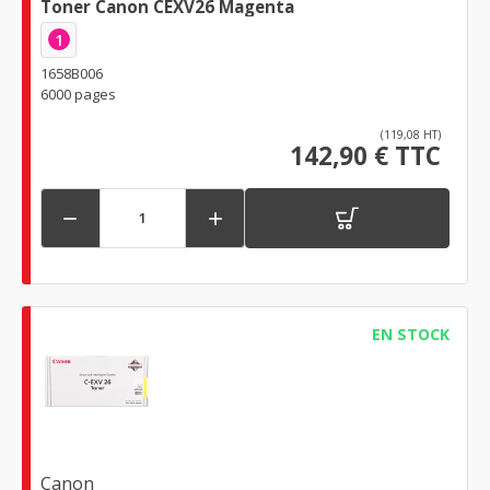
Toner Canon CEXV26 Magenta
1
1658B006
6000 pages
(119,08 HT)
142,90 € TTC


EN STOCK
Canon