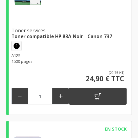
Toner services
Toner compatible HP 83A Noir - Canon 737
1
A125
1500 pages
(20,75 HT)
24,90 € TTC


EN STOCK