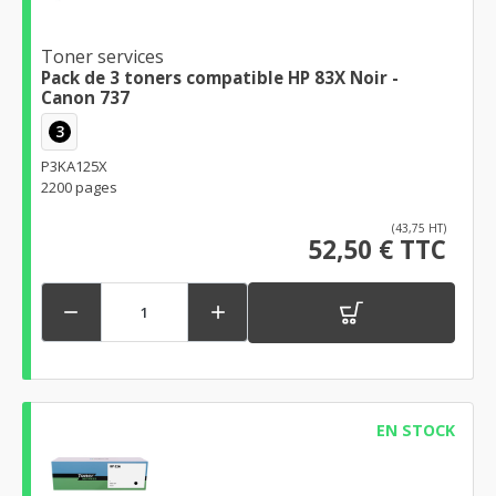
Toner services
Pack de 3 toners compatible HP 83X Noir -
Canon 737
3
P3KA125X
2200 pages
(43,75 HT)
52,50 € TTC


EN STOCK