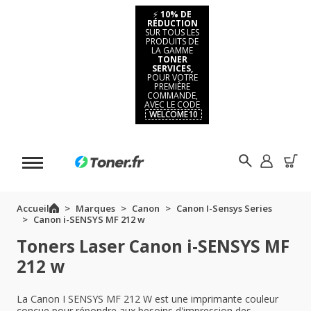
⚡
10% DE
RÉDUCTION
SUR TOUS LES
PRODUITS DE
LA GAMME
TONER
SERVICES,
POUR VOTRE
PREMIÈRE
COMMANDE,
AVEC LE CODE
WELCOME10
Accueil
Marques
Canon
Canon I-Sensys Series
Canon i-SENSYS MF 212 w
Toners Laser Canon i-SENSYS MF
212 w
La Canon I SENSYS MF 212 W est une imprimante couleur
conçue pour répondre aux besoins d'impression des